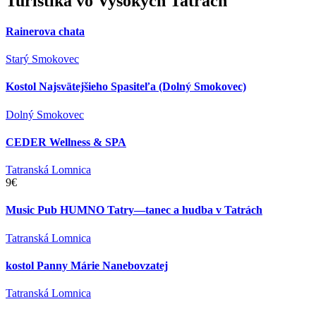
Turistika
vo Vysokých Tatrách
Rainerova chata
Starý Smokovec
Kostol Najsvätejšieho Spasiteľa (Dolný Smokovec)
Dolný Smokovec
CEDER Wellness & SPA
Tatranská Lomnica
9€
Music Pub HUMNO Tatry—tanec a hudba v Tatrách
Tatranská Lomnica
kostol Panny Márie Nanebovzatej
Tatranská Lomnica