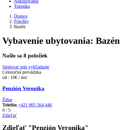
Nakupovanie
Turistika
Domov
Položky
Bazén
Vybavenie ubytovania:
Bazén
Našlo sa
8
položiek
Sledovať toto vyhľadanie
Celoročná prevádzka
od : 10€ / noc
Penzión Veronika
Ždiar
Telefón
+421 905 564 446
0
/
5
Zdieľať
Zdieľať "Penzión Veronika"