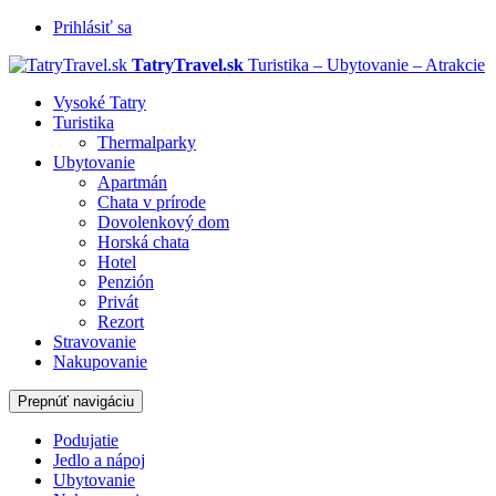
Prihlásiť sa
TatryTravel.sk
Turistika – Ubytovanie – Atrakcie
Vysoké Tatry
Turistika
Thermalparky
Ubytovanie
Apartmán
Chata v prírode
Dovolenkový dom
Horská chata
Hotel
Penzión
Privát
Rezort
Stravovanie
Nakupovanie
Prepnúť navigáciu
Podujatie
Jedlo a nápoj
Ubytovanie