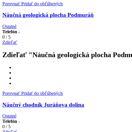
Porovnať
Pridať do obľúbených
Náučná geologická plocha Podmuráň
Ostatné
Telefón
-
0
/
5
Zdieľať
Zdieľať "Náučná geologická plocha Podm
Porovnať
Pridať do obľúbených
Náučný chodník Juráňova dolina
Ostatné
Telefón
-
0
/
5
Zdieľať