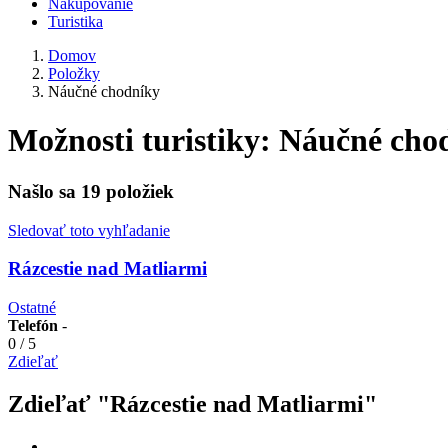
Nakupovanie
Turistika
Domov
Položky
Náučné chodníky
Možnosti turistiky:
Náučné cho
Našlo sa
19
položiek
Sledovať toto vyhľadanie
Rázcestie nad Matliarmi
Ostatné
Telefón
-
0
/
5
Zdieľať
Zdieľať "Rázcestie nad Matliarmi"