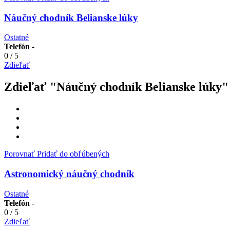
Náučný chodník Belianske lúky
Ostatné
Telefón
-
0
/
5
Zdieľať
Zdieľať "Náučný chodník Belianske lúky"
Porovnať
Pridať do obľúbených
Astronomický náučný chodník
Ostatné
Telefón
-
0
/
5
Zdieľať