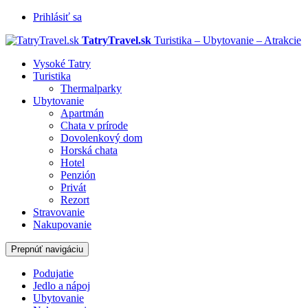
Prihlásiť sa
TatryTravel.sk
Turistika – Ubytovanie – Atrakcie
Vysoké Tatry
Turistika
Thermalparky
Ubytovanie
Apartmán
Chata v prírode
Dovolenkový dom
Horská chata
Hotel
Penzión
Privát
Rezort
Stravovanie
Nakupovanie
Prepnúť navigáciu
Podujatie
Jedlo a nápoj
Ubytovanie