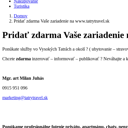
Nakupovanie
Turistika
Domov
Pridať zdarma Vaše zariadenie na www.tatrytravel.sk
Pridať zdarma Vaše zariadenie 
Ponúkate služby vo Vysokých Tatrách a okolí ? ( ubytovanie – strav
Chcete
zdarma
inzerovať – informovať – publikovať ? Neváhajte a 
Mgr. art Milan Juhás
0915 951 096
marketing@tatrytravel.sk
Ponúkame profesionálne fotenie privátu, apartmánu, chaty, penzi