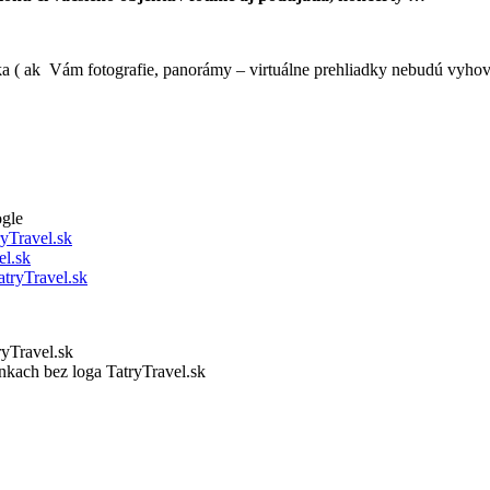
ka ( ak Vám fotografie, panorámy – virtuálne prehliadky nebudú vyhovo
ogle
yTravel.sk
l.sk
tryTravel.sk
ryTravel.sk
ánkach bez loga TatryTravel.sk