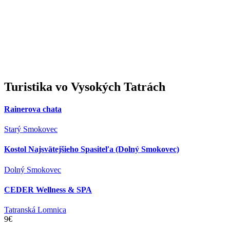
Turistika
vo Vysokých Tatrách
Rainerova chata
Starý Smokovec
Kostol Najsvätejšieho Spasiteľa (Dolný Smokovec)
Dolný Smokovec
CEDER Wellness & SPA
Tatranská Lomnica
9€