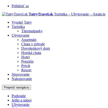
Prihlásiť sa
TatryTravel.sk
Turistika – Ubytovanie – Atrakcie
Vysoké Tatry
Turistika
Thermalparky
Ubytovanie
Apartmán
Chata v prírode
Dovolenkový dom
Horská chata
Hotel
Penzión
Privát
Rezort
Stravovanie
Nakupovanie
Prepnúť navigáciu
Podujatie
Jedlo a nápoj
Ubytovanie