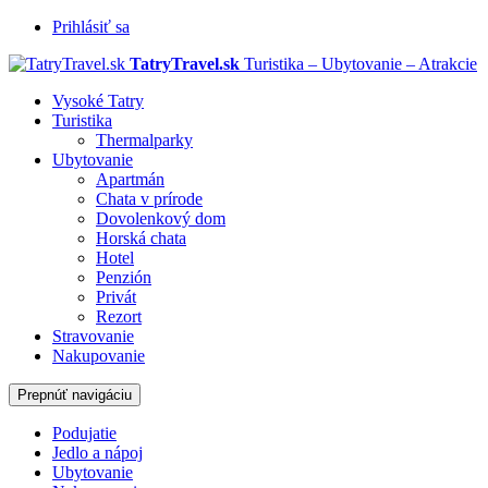
Prihlásiť sa
TatryTravel.sk
Turistika – Ubytovanie – Atrakcie
Vysoké Tatry
Turistika
Thermalparky
Ubytovanie
Apartmán
Chata v prírode
Dovolenkový dom
Horská chata
Hotel
Penzión
Privát
Rezort
Stravovanie
Nakupovanie
Prepnúť navigáciu
Podujatie
Jedlo a nápoj
Ubytovanie