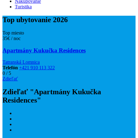
Nakupovanie
Turistika
Top ubytovanie 2026
Top miesto
35€ / noc
Apartmány Kukučka Residences
Tatranská Lomnica
Telefón
+421 910 113 322
0
/
5
Zdieľať
Zdieľať "Apartmány Kukučka
Residences"