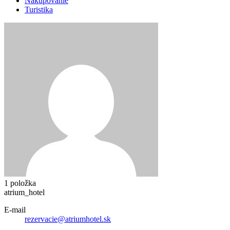
Nakupovanie
Turistika
1 položka
atrium_hotel
E-mail
rezervacie@atriumhotel.sk