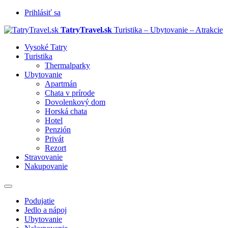
Prihlásiť sa
TatryTravel.sk
Turistika – Ubytovanie – Atrakcie
Vysoké Tatry
Turistika
Thermalparky
Ubytovanie
Apartmán
Chata v prírode
Dovolenkový dom
Horská chata
Hotel
Penzión
Privát
Rezort
Stravovanie
Nakupovanie
Prepnúť
navigáciu
Podujatie
Jedlo a nápoj
Ubytovanie