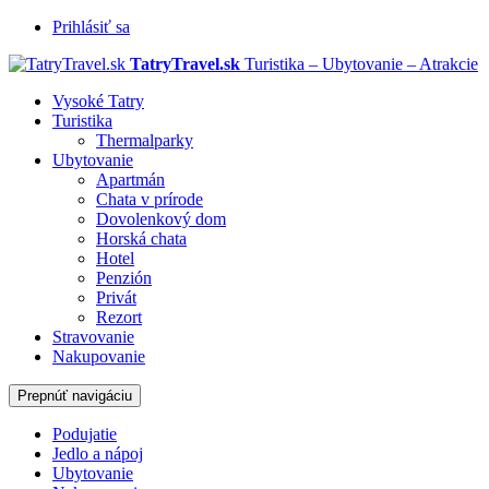
Prihlásiť sa
TatryTravel.sk
Turistika – Ubytovanie – Atrakcie
Vysoké Tatry
Turistika
Thermalparky
Ubytovanie
Apartmán
Chata v prírode
Dovolenkový dom
Horská chata
Hotel
Penzión
Privát
Rezort
Stravovanie
Nakupovanie
Prepnúť navigáciu
Podujatie
Jedlo a nápoj
Ubytovanie