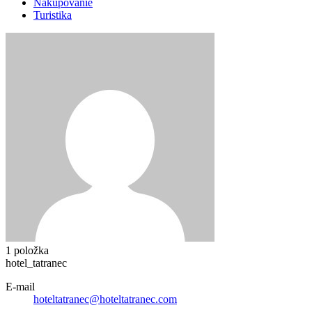
Nakupovanie
Turistika
1 položka
hotel_tatranec
E-mail
hoteltatranec@hoteltatranec.com