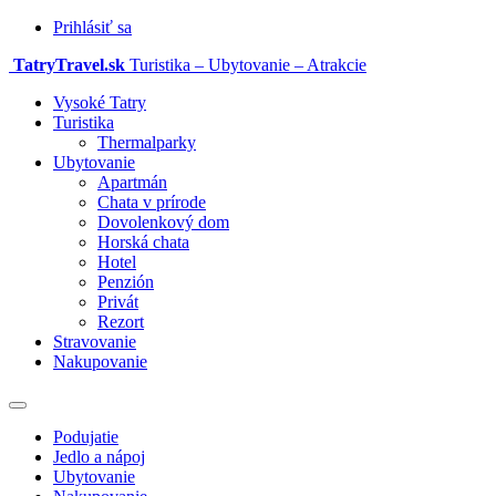
Prihlásiť sa
TatryTravel.sk
Turistika – Ubytovanie – Atrakcie
Vysoké Tatry
Turistika
Thermalparky
Ubytovanie
Apartmán
Chata v prírode
Dovolenkový dom
Horská chata
Hotel
Penzión
Privát
Rezort
Stravovanie
Nakupovanie
Prepnúť
navigáciu
Podujatie
Jedlo a nápoj
Ubytovanie