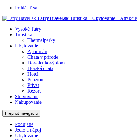
Prihlásiť sa
TatryTravel.sk
Turistika – Ubytovanie – Atrakcie
Vysoké Tatry
Turistika
Thermalparky
Ubytovanie
Apartmán
Chata v prírode
Dovolenkový dom
Horská chata
Hotel
Penzión
Privát
Rezort
Stravovanie
Nakupovanie
Prepnúť navigáciu
Podujatie
Jedlo a nápoj
Ubytovanie