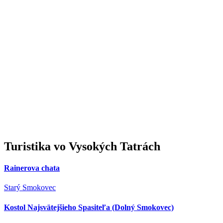
Turistika
vo Vysokých Tatrách
Rainerova chata
Starý Smokovec
Kostol Najsvätejšieho Spasiteľa (Dolný Smokovec)