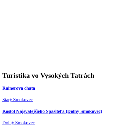
Turistika
vo Vysokých Tatrách
Rainerova chata
Starý Smokovec
Kostol Najsvätejšieho Spasiteľa (Dolný Smokovec)
Dolný Smokovec