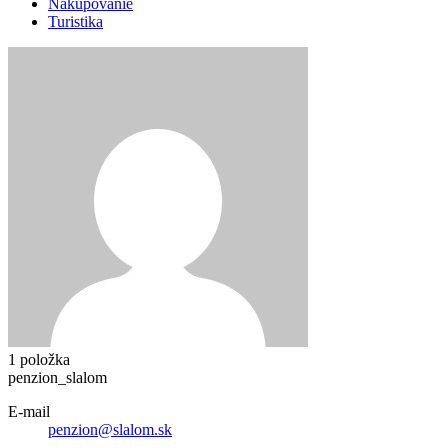
Nakupovanie
Turistika
1 položka
penzion_slalom
E-mail
penzion@slalom.sk