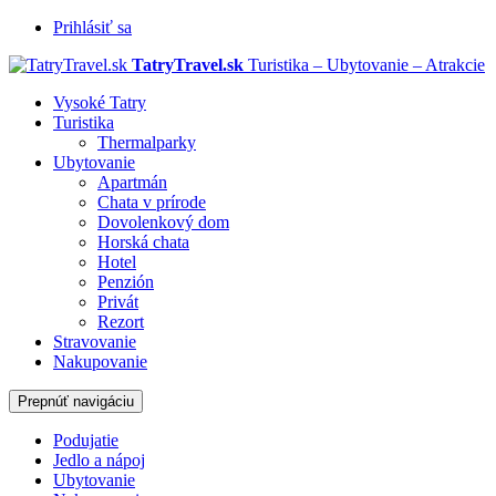
Prihlásiť sa
TatryTravel.sk
Turistika – Ubytovanie – Atrakcie
Vysoké Tatry
Turistika
Thermalparky
Ubytovanie
Apartmán
Chata v prírode
Dovolenkový dom
Horská chata
Hotel
Penzión
Privát
Rezort
Stravovanie
Nakupovanie
Prepnúť navigáciu
Podujatie
Jedlo a nápoj
Ubytovanie