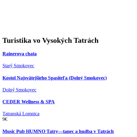
Turistika
vo Vysokých Tatrách
Rainerova chata
Starý Smokovec
Kostol Najsvätejšieho Spasiteľa (Dolný Smokovec)
Dolný Smokovec
CEDER Wellness & SPA
Tatranská Lomnica
9€
Music Pub HUMNO Tatry—tanec a hudba v Tatrách