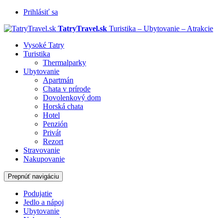
Prihlásiť sa
TatryTravel.sk
Turistika – Ubytovanie – Atrakcie
Vysoké Tatry
Turistika
Thermalparky
Ubytovanie
Apartmán
Chata v prírode
Dovolenkový dom
Horská chata
Hotel
Penzión
Privát
Rezort
Stravovanie
Nakupovanie
Prepnúť navigáciu
Podujatie
Jedlo a nápoj
Ubytovanie