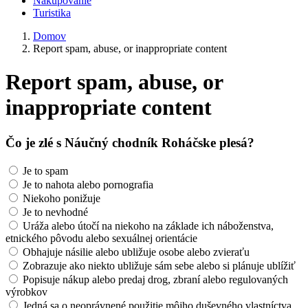
Nakupovanie
Turistika
Domov
Report spam, abuse, or inappropriate content
Report spam, abuse, or
inappropriate content
Čo je zlé s Náučný chodník Roháčske plesá?
Je to spam
Je to nahota alebo pornografia
Niekoho ponižuje
Je to nevhodné
Uráža alebo útočí na niekoho na základe ich náboženstva,
etnického pôvodu alebo sexuálnej orientácie
Obhajuje násilie alebo ubližuje osobe alebo zvieraťu
Zobrazuje ako niekto ubližuje sám sebe alebo si plánuje ublížiť
Popisuje nákup alebo predaj drog, zbraní alebo regulovaných
výrobkov
Jedná sa o neoprávnené použitie môjho duševného vlastníctva