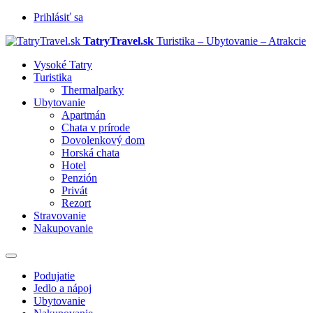
Prihlásiť sa
TatryTravel.sk
Turistika – Ubytovanie – Atrakcie
Vysoké Tatry
Turistika
Thermalparky
Ubytovanie
Apartmán
Chata v prírode
Dovolenkový dom
Horská chata
Hotel
Penzión
Privát
Rezort
Stravovanie
Nakupovanie
Prepnúť
navigáciu
Podujatie
Jedlo a nápoj
Ubytovanie