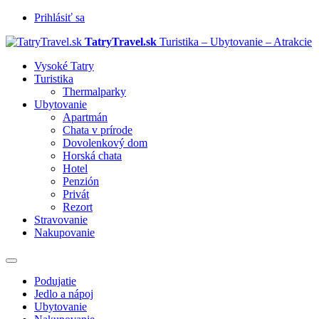
Prihlásiť sa
TatryTravel.sk
Turistika – Ubytovanie – Atrakcie
Vysoké Tatry
Turistika
Thermalparky
Ubytovanie
Apartmán
Chata v prírode
Dovolenkový dom
Horská chata
Hotel
Penzión
Privát
Rezort
Stravovanie
Nakupovanie
Prepnúť
navigáciu
Podujatie
Jedlo a nápoj
Ubytovanie