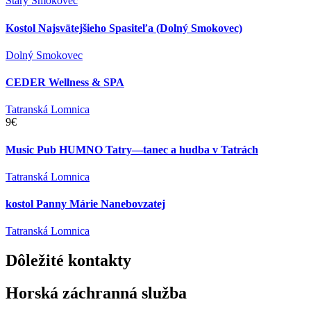
Starý Smokovec
Kostol Najsvätejšieho Spasiteľa (Dolný Smokovec)
Dolný Smokovec
CEDER Wellness & SPA
Tatranská Lomnica
9€
Music Pub HUMNO Tatry—tanec a hudba v Tatrách
Tatranská Lomnica
kostol Panny Márie Nanebovzatej
Tatranská Lomnica
Dôležité
kontakty
Horská záchranná služba