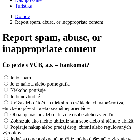
Nakupovanie
Turistika
Domov
Report spam, abuse, or inappropriate content
Report spam, abuse, or
inappropriate content
Čo je zlé s VÚB, a.s. – bankomat?
Je to spam
Je to nahota alebo pornografia
Niekoho ponižuje
Je to nevhodné
Uráža alebo útočí na niekoho na základe ich náboženstva,
etnického pôvodu alebo sexuálnej orientácie
Obhajuje násilie alebo ubližuje osobe alebo zvieraťu
Zobrazuje ako niekto ubližuje sám sebe alebo si plánuje ublížiť
Popisuje nákup alebo predaj drog, zbraní alebo regulovaných
výrobkov
Jedná sa o neoprávnené použitie môjho duševného vlastníctva