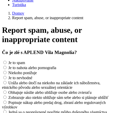
Nakupovanie
Turistika
Domov
Report spam, abuse, or inappropriate content
Report spam, abuse, or
inappropriate content
Čo je zlé s APLEND Vila Magnolia?
Je to spam
Je to nahota alebo pornografia
Niekoho ponižuje
Je to nevhodné
Uráža alebo útočí na niekoho na základe ich náboženstva,
etnického pôvodu alebo sexuálnej orientácie
Obhajuje násilie alebo ubližuje osobe alebo zvieraťu
Zobrazuje ako niekto ubližuje sám sebe alebo si plánuje ublížiť
Popisuje nákup alebo predaj drog, zbraní alebo regulovaných
výrobkov
Jedná sa o neoprávnené použitie môjho duševného vlastníctva