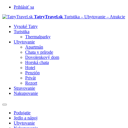
Prihlásiť sa
TatryTravel.sk
Turistika – Ubytovanie – Atrakcie
Vysoké Tatry
Turistika
Thermalparky
Ubytovanie
Apartmán
Chata v prírode
Dovolenkový dom
Horská chata
Hotel
Penzión
Privát
Rezort
Stravovanie
Nakupovanie
Prepnúť
navigáciu
Podujatie
Jedlo a nápoj
Ubytovanie