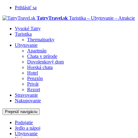
Prihlásiť sa
TatryTravel.sk
Turistika – Ubytovanie – Atrakcie
Vysoké Tatry
Turistika
Thermalparky
Ubytovanie
Apartmán
Chata v prírode
Dovolenkový dom
Horská chata
Hotel
Penzión
Privát
Rezort
Stravovanie
Nakupovanie
Prepnúť navigáciu
Podujatie
Jedlo a nápoj
Ubytovanie