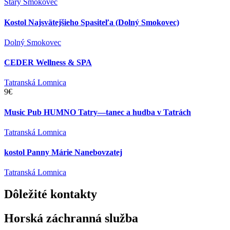
Starý Smokovec
Kostol Najsvätejšieho Spasiteľa (Dolný Smokovec)
Dolný Smokovec
CEDER Wellness & SPA
Tatranská Lomnica
9€
Music Pub HUMNO Tatry—tanec a hudba v Tatrách
Tatranská Lomnica
kostol Panny Márie Nanebovzatej
Tatranská Lomnica
Dôležité
kontakty
Horská záchranná služba