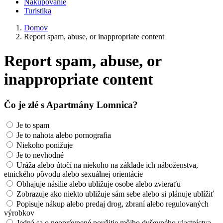
Nakupovanie
Turistika
Domov
Report spam, abuse, or inappropriate content
Report spam, abuse, or
inappropriate content
Čo je zlé s Apartmány Lomnica?
Je to spam
Je to nahota alebo pornografia
Niekoho ponižuje
Je to nevhodné
Uráža alebo útočí na niekoho na základe ich náboženstva,
etnického pôvodu alebo sexuálnej orientácie
Obhajuje násilie alebo ubližuje osobe alebo zvieraťu
Zobrazuje ako niekto ubližuje sám sebe alebo si plánuje ublížiť
Popisuje nákup alebo predaj drog, zbraní alebo regulovaných
výrobkov
Jedná sa o neoprávnené použitie môjho duševného vlastníctva