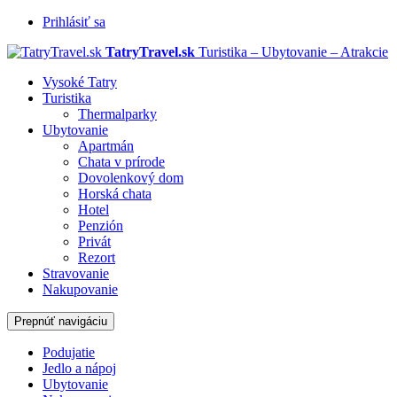
Prihlásiť sa
TatryTravel.sk
Turistika – Ubytovanie – Atrakcie
Vysoké Tatry
Turistika
Thermalparky
Ubytovanie
Apartmán
Chata v prírode
Dovolenkový dom
Horská chata
Hotel
Penzión
Privát
Rezort
Stravovanie
Nakupovanie
Prepnúť navigáciu
Podujatie
Jedlo a nápoj
Ubytovanie