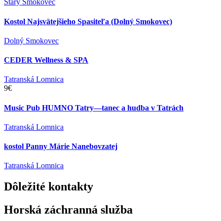
Starý Smokovec
Kostol Najsvätejšieho Spasiteľa (Dolný Smokovec)
Dolný Smokovec
CEDER Wellness & SPA
Tatranská Lomnica
9€
Music Pub HUMNO Tatry—tanec a hudba v Tatrách
Tatranská Lomnica
kostol Panny Márie Nanebovzatej
Tatranská Lomnica
Dôležité
kontakty
Horská záchranná služba