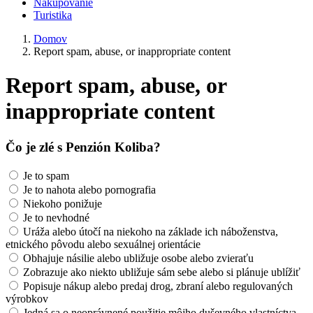
Nakupovanie
Turistika
Domov
Report spam, abuse, or inappropriate content
Report spam, abuse, or
inappropriate content
Čo je zlé s Penzión Koliba?
Je to spam
Je to nahota alebo pornografia
Niekoho ponižuje
Je to nevhodné
Uráža alebo útočí na niekoho na základe ich náboženstva,
etnického pôvodu alebo sexuálnej orientácie
Obhajuje násilie alebo ubližuje osobe alebo zvieraťu
Zobrazuje ako niekto ubližuje sám sebe alebo si plánuje ublížiť
Popisuje nákup alebo predaj drog, zbraní alebo regulovaných
výrobkov
Jedná sa o neoprávnené použitie môjho duševného vlastníctva