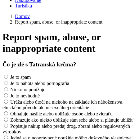
Nakupovanie
Turistika
Domov
Report spam, abuse, or inappropriate content
Report spam, abuse, or
inappropriate content
Čo je zlé s Tatranská krčma?
Je to spam
Je to nahota alebo pornografia
Niekoho ponižuje
Je to nevhodné
Uráža alebo útočí na niekoho na základe ich náboženstva,
etnického pôvodu alebo sexuálnej orientácie
Obhajuje násilie alebo ubližuje osobe alebo zvieraťu
Zobrazuje ako niekto ubližuje sám sebe alebo si plánuje ublížiť
Popisuje nákup alebo predaj drog, zbraní alebo regulovaných
výrobkov
Jedná sa o neoprávnené použitie môjho duševného vlastníctva