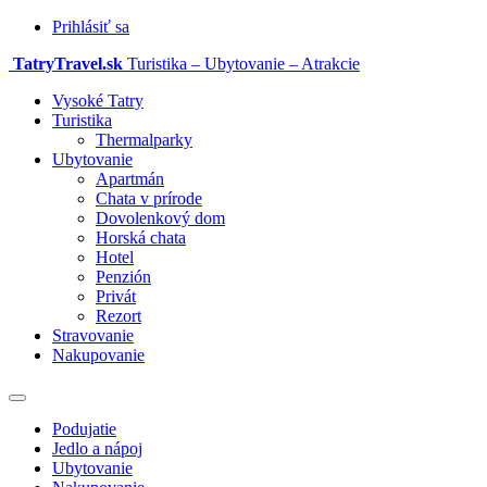
Prihlásiť sa
TatryTravel.sk
Turistika – Ubytovanie – Atrakcie
Vysoké Tatry
Turistika
Thermalparky
Ubytovanie
Apartmán
Chata v prírode
Dovolenkový dom
Horská chata
Hotel
Penzión
Privát
Rezort
Stravovanie
Nakupovanie
Prepnúť
navigáciu
Podujatie
Jedlo a nápoj
Ubytovanie