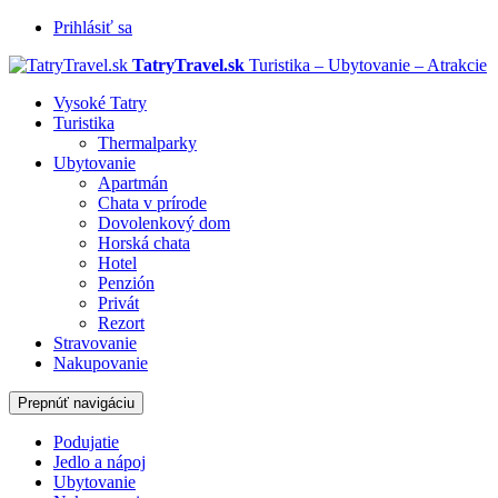
Prihlásiť sa
TatryTravel.sk
Turistika – Ubytovanie – Atrakcie
Vysoké Tatry
Turistika
Thermalparky
Ubytovanie
Apartmán
Chata v prírode
Dovolenkový dom
Horská chata
Hotel
Penzión
Privát
Rezort
Stravovanie
Nakupovanie
Prepnúť navigáciu
Podujatie
Jedlo a nápoj
Ubytovanie