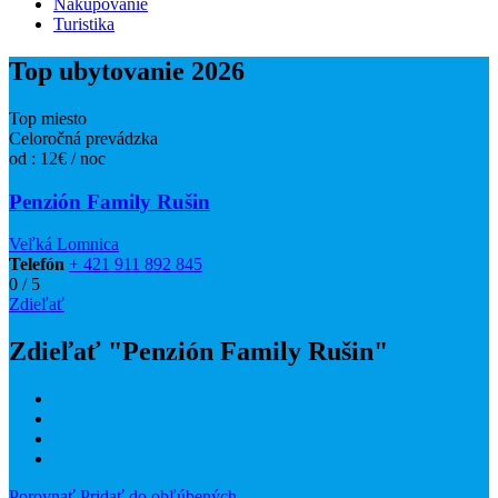
Nakupovanie
Turistika
Top ubytovanie 2026
Top miesto
Celoročná prevádzka
od : 12€ / noc
Penzión Family Rušin
Veľká Lomnica
Telefón
+ 421 911 892 845
0
/
5
Zdieľať
Zdieľať "Penzión Family Rušin"
Porovnať
Pridať do obľúbených