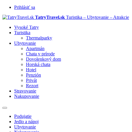
Prihlásiť sa
TatryTravel.sk
Turistika – Ubytovanie – Atrakcie
Vysoké Tatry
Turistika
Thermalparky
Ubytovanie
Apartmán
Chata v prírode
Dovolenkový dom
Horská chata
Hotel
Penzión
Privát
Rezort
Stravovanie
Nakupovanie
Prepnúť
navigáciu
Podujatie
Jedlo a nápoj
Ubytovanie