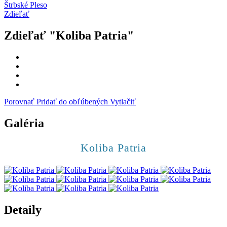
Štrbské Pleso
Zdieľať
Zdieľať "Koliba Patria"
Porovnať
Pridať do obľúbených
Vytlačiť
Galéria
Koliba Patria
Detaily