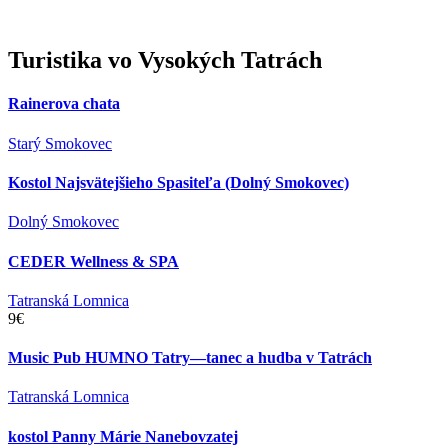
Turistika
vo Vysokých Tatrách
Rainerova chata
Starý Smokovec
Kostol Najsvätejšieho Spasiteľa (Dolný Smokovec)
Dolný Smokovec
CEDER Wellness & SPA
Tatranská Lomnica
9€
Music Pub HUMNO Tatry—tanec a hudba v Tatrách
Tatranská Lomnica
kostol Panny Márie Nanebovzatej