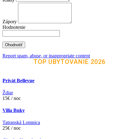
Zápory
Hodnotenie
Report spam, abuse, or inappropriate content
TOP UBYTOVANIE 2026
Privát Bellevue
Ždiar
15€ / noc
Villa Buky
Tatranská Lomnica
25€ / noc