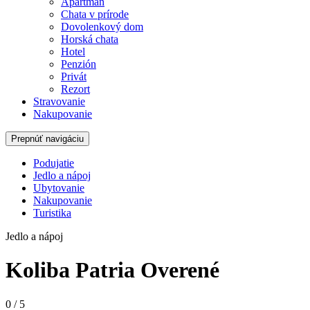
Apartmán
Chata v prírode
Dovolenkový dom
Horská chata
Hotel
Penzión
Privát
Rezort
Stravovanie
Nakupovanie
Prepnúť navigáciu
Podujatie
Jedlo a nápoj
Ubytovanie
Nakupovanie
Turistika
Jedlo a nápoj
Koliba Patria
Overené
0
/
5