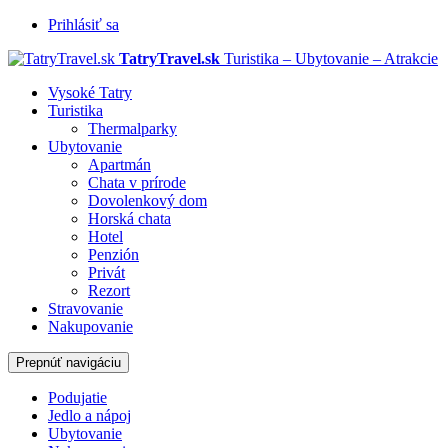
Prihlásiť sa
TatryTravel.sk
Turistika – Ubytovanie – Atrakcie
Vysoké Tatry
Turistika
Thermalparky
Ubytovanie
Apartmán
Chata v prírode
Dovolenkový dom
Horská chata
Hotel
Penzión
Privát
Rezort
Stravovanie
Nakupovanie
Prepnúť navigáciu
Podujatie
Jedlo a nápoj
Ubytovanie