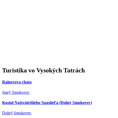
Turistika
vo Vysokých Tatrách
Rainerova chata
Starý Smokovec
Kostol Najsvätejšieho Spasiteľa (Dolný Smokovec)
Dolný Smokovec