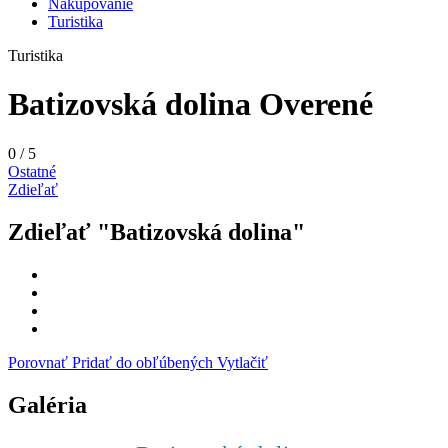
Nakupovanie
Turistika
Turistika
Batizovská dolina
Overené
0
/
5
Ostatné
Zdieľať
Zdieľať "Batizovská dolina"
Porovnať
Pridať do obľúbených
Vytlačiť
Galéria