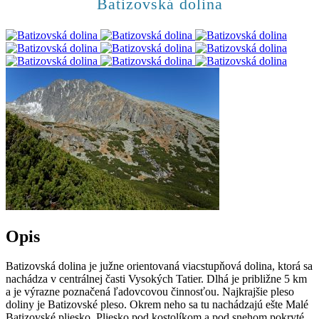
Batizovská dolina
Opis
Batizovská dolina je južne orientovaná viacstupňová dolina, ktorá sa
nachádza v centrálnej časti Vysokých Tatier. Dlhá je približne 5 km
a je výrazne poznačená ľadovcovou činnosťou. Najkrajšie pleso
doliny je Batizovské pleso. Okrem neho sa tu nachádzajú ešte Malé
Batizovské pliesko, Pliesko pod kostolíkom a pod snehom pokryté