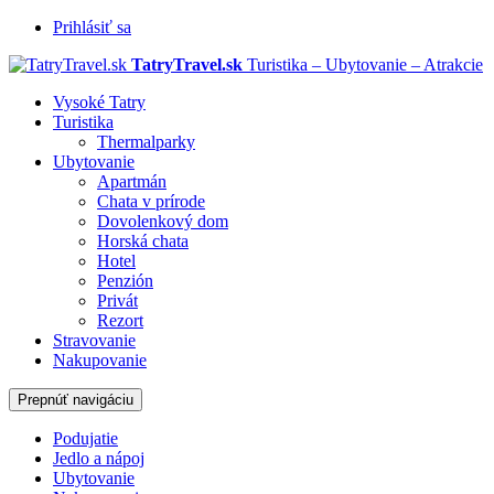
Prihlásiť sa
TatryTravel.sk
Turistika – Ubytovanie – Atrakcie
Vysoké Tatry
Turistika
Thermalparky
Ubytovanie
Apartmán
Chata v prírode
Dovolenkový dom
Horská chata
Hotel
Penzión
Privát
Rezort
Stravovanie
Nakupovanie
Prepnúť navigáciu
Podujatie
Jedlo a nápoj
Ubytovanie