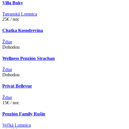
Villa Buky
Tatranská Lomnica
25€ / noc
Chatka Kosodrevina
Ždiar
Dohodou
Wellness Penzión Strachan
Ždiar
Dohodou
Privát Bellevue
Ždiar
15€ / noc
Penzión Family Rušin
Veľká Lomnica