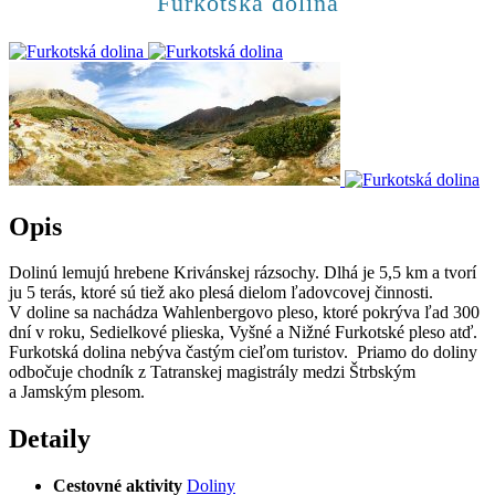
Furkotská dolina
Opis
Dolinú lemujú hrebene Krivánskej rázsochy. Dlhá je 5,5 km a tvorí
ju 5 terás, ktoré sú tiež ako plesá dielom ľadovcovej činnosti.
V doline sa nachádza Wahlenbergovo pleso, ktoré pokrýva ľad 300
dní v roku, Sedielkové plieska, Vyšné a Nižné Furkotské pleso atď.
Furkotská dolina nebýva častým cieľom turistov. Priamo do doliny
odbočuje chodník z Tatranskej magistrály medzi Štrbským
a Jamským plesom.
Detaily
Cestovné aktivity
Doliny