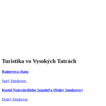
Turistika
vo Vysokých Tatrách
Rainerova chata
Starý Smokovec
Kostol Najsvätejšieho Spasiteľa (Dolný Smokovec)
Dolný Smokovec