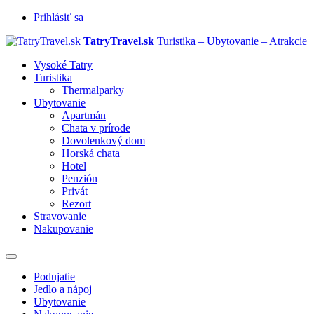
Prihlásiť sa
TatryTravel.sk
Turistika – Ubytovanie – Atrakcie
Vysoké Tatry
Turistika
Thermalparky
Ubytovanie
Apartmán
Chata v prírode
Dovolenkový dom
Horská chata
Hotel
Penzión
Privát
Rezort
Stravovanie
Nakupovanie
Prepnúť
navigáciu
Podujatie
Jedlo a nápoj
Ubytovanie