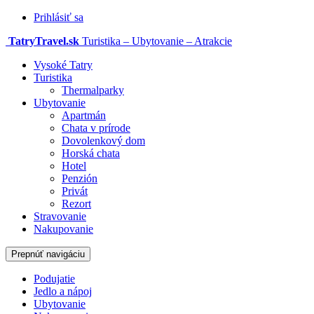
Prihlásiť sa
TatryTravel.sk
Turistika – Ubytovanie – Atrakcie
Vysoké Tatry
Turistika
Thermalparky
Ubytovanie
Apartmán
Chata v prírode
Dovolenkový dom
Horská chata
Hotel
Penzión
Privát
Rezort
Stravovanie
Nakupovanie
Prepnúť navigáciu
Podujatie
Jedlo a nápoj
Ubytovanie