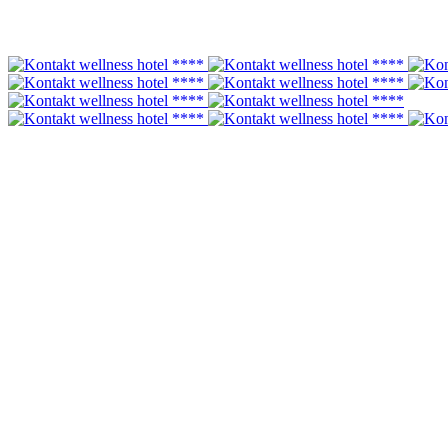
Opis
V Kontakt wellness hoteli **** si môžete dopriať relax pre telo i du
tu jacuzzi bar, 4 vírivky, 7 sáun a relaxačné miestnosti.
Otváracia doba wellness centra je 15.00-21:00
DETAILY
30 € / osoba
Detaily
Cena
30€