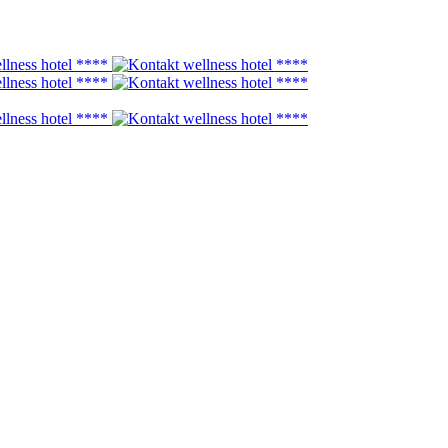
ivých sáun a relaxačných miestností s rozlohou až 1 000 m2. Čaká vás