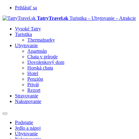
Prihlásiť sa
TatryTravel.sk
Turistika – Ubytovanie – Atrakcie
Vysoké Tatry
Turistika
Thermalparky
Ubytovanie
Apartmán
Chata v prírode
Dovolenkový dom
Horská chata
Hotel
Penzión
Privát
Rezort
Stravovanie
Nakupovanie
Prepnúť
navigáciu
Podujatie
Jedlo a nápoj
Ubytovanie