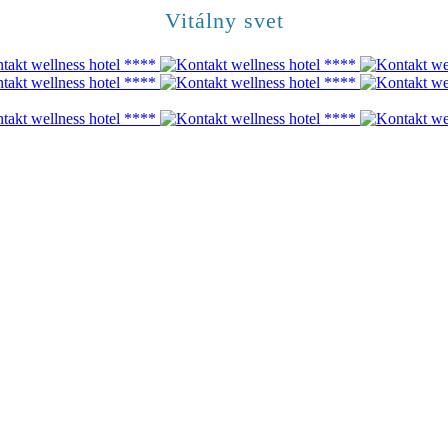
Vitálny svet
šu vo Vátálnom svete parných kúpeľov, ochladzujúcich priestorov, hrej