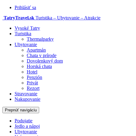
Prihlásiť sa
TatryTravel.sk
Turistika – Ubytovanie – Atrakcie
Vysoké Tatry
Turistika
Thermalparky
Ubytovanie
Apartmán
Chata v prírode
Dovolenkový dom
Horská chata
Hotel
Penzión
Privát
Rezort
Stravovanie
Nakupovanie
Prepnúť navigáciu
Podujatie
Jedlo a nápoj
Ubytovanie