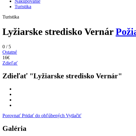
Nakupovanie
Turistika
Turistika
Lyžiarske stredisko Vernár
Poži
0
/
5
Ostatné
16€
Zdieľať
Zdieľať "Lyžiarske stredisko Vernár"
Porovnať
Pridať do obľúbených
Vytlačiť
Galéria