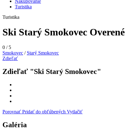
Nakupovanie
Turistika
Turistika
Ski Starý Smokovec
Overené
0
/
5
Smokovec
/
Starý Smokovec
Zdieľať
Zdieľať "Ski Starý Smokovec"
Porovnať
Pridať do obľúbených
Vytlačiť
Galéria