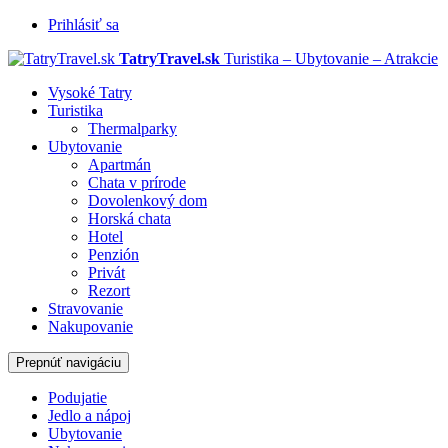
Prihlásiť sa
TatryTravel.sk
Turistika – Ubytovanie – Atrakcie
Vysoké Tatry
Turistika
Thermalparky
Ubytovanie
Apartmán
Chata v prírode
Dovolenkový dom
Horská chata
Hotel
Penzión
Privát
Rezort
Stravovanie
Nakupovanie
Prepnúť navigáciu
Podujatie
Jedlo a nápoj
Ubytovanie