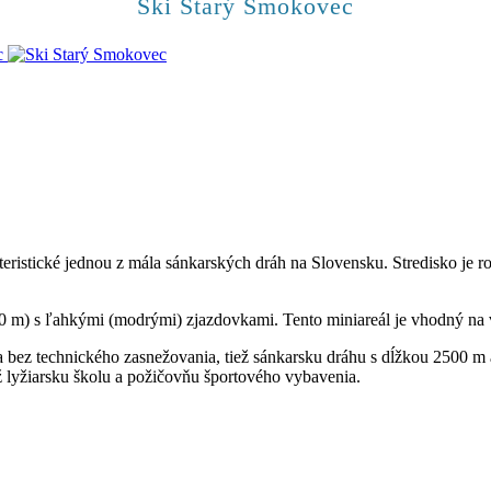
Ski Starý Smokovec
eristické jednou z mála sánkarských dráh na Slovensku. Stredisko je 
70 m) s ľahkými (modrými) zjazdovkami. Tento miniareál je vhodný na
 bez technického zasnežovania, tiež sánkarsku dráhu s dĺžkou 2500 m
ž lyžiarsku školu a požičovňu športového vybavenia.