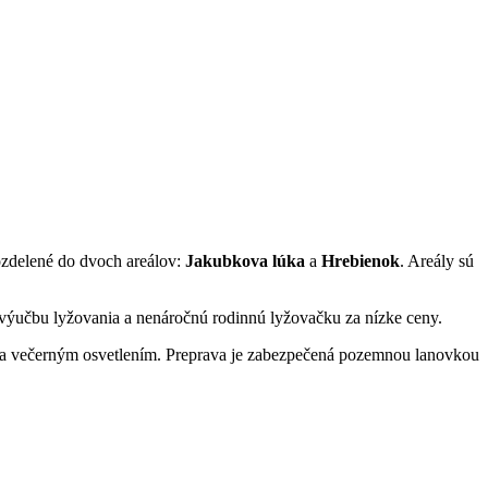
rozdelené do dvoch areálov:
Jakubkova lúka
a
Hrebienok
. Areály sú
 výučbu lyžovania a nenáročnú rodinnú lyžovačku za nízke ceny.
 a večerným osvetlením. Preprava je zabezpečená pozemnou lanovkou