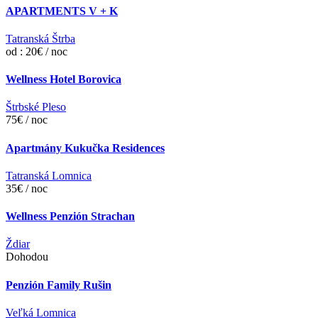
APARTMENTS V + K
Tatranská Štrba
od : 20€ / noc
Wellness Hotel Borovica
Štrbské Pleso
75€ / noc
Apartmány Kukučka Residences
Tatranská Lomnica
35€ / noc
Wellness Penzión Strachan
Ždiar
Dohodou
Penzión Family Rušin
Veľká Lomnica