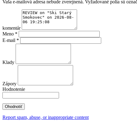
Vaša e-mailová adresa nebude zverejnená.
Vyžadované polia sú ozna
komentár
Meno
*
E-mail
*
Klady
Zápory
Hodnotenie
Report spam, abuse, or inappropriate content