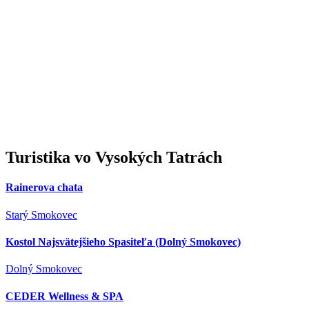
Turistika
vo Vysokých Tatrách
Rainerova chata
Starý Smokovec
Kostol Najsvätejšieho Spasiteľa (Dolný Smokovec)
Dolný Smokovec
CEDER Wellness & SPA