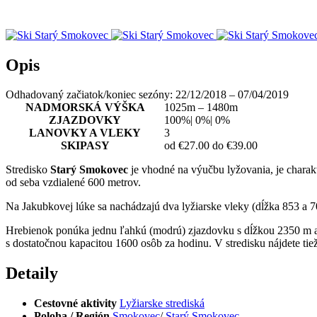
Opis
Odhadovaný začiatok/koniec sezóny: 22/12/2018 – 07/04/2019
NADMORSKÁ VÝŠKA
1025m – 1480m
ZJAZDOVKY
100%
|
0%
|
0%
LANOVKY A VLEKY
3
SKIPASY
od €27.00 do €39.00
Stredisko
Starý Smokovec
je vhodné na výučbu lyžovania, je charakt
od seba vzdialené 600 metrov.
Na Jakubkovej lúke sa nachádzajú dva lyžiarske vleky (dĺžka 853 a 
Hrebienok ponúka jednu ľahkú (modrú) zjazdovku s dĺžkou 2350 m a
s dostatočnou kapacitou 1600 osôb za hodinu. V stredisku nájdete tie
Detaily
Cestovné aktivity
Lyžiarske strediská
Poloha / Región
Smokovec
/
Starý Smokovec