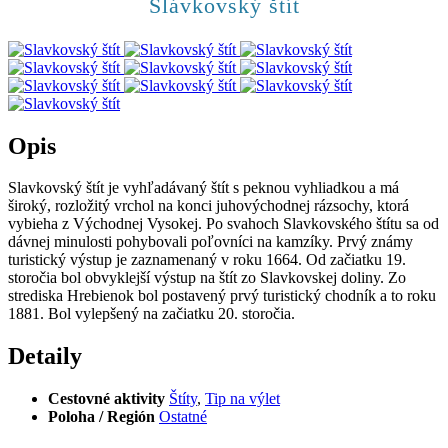
Slávkovský štít
Opis
Slavkovský štít je vyhľadávaný štít s peknou vyhliadkou a má
široký, rozložitý vrchol na konci juhovýchodnej rázsochy, ktorá
vybieha z Východnej Vysokej. Po svahoch Slavkovského štítu sa od
dávnej minulosti pohybovali poľovníci na kamzíky. Prvý známy
turistický výstup je zaznamenaný v roku 1664. Od začiatku 19.
storočia bol obvyklejší výstup na štít zo Slavkovskej doliny. Zo
strediska Hrebienok bol postavený prvý turistický chodník a to roku
1881. Bol vylepšený na začiatku 20. storočia.
Detaily
Cestovné aktivity
Štíty
,
Tip na výlet
Poloha / Región
Ostatné