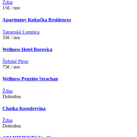
Ždiar
15€ / noc
Apartmány Kukučka Residences
Tatranská Lomnica
35€ / noc
Wellness Hotel Borovica
Štrbské Pleso
75€ / noc
Wellness Penzión Strachan
Ždiar
Dohodou
Chatka Kosodrevina
Ždiar
Dohodou