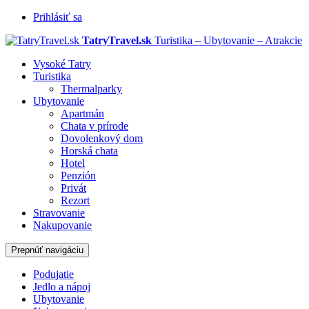
Prihlásiť sa
TatryTravel.sk
Turistika – Ubytovanie – Atrakcie
Vysoké Tatry
Turistika
Thermalparky
Ubytovanie
Apartmán
Chata v prírode
Dovolenkový dom
Horská chata
Hotel
Penzión
Privát
Rezort
Stravovanie
Nakupovanie
Prepnúť navigáciu
Podujatie
Jedlo a nápoj
Ubytovanie