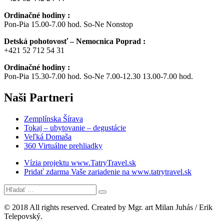
Ordinačné hodiny :
Pon-Pia 15.00-7.00 hod. So-Ne Nonstop
Detská pohotovosť – Nemocnica Poprad :
+421 52 712 54 31
Ordinačné hodiny :
Pon-Pia 15.30-7.00 hod. So-Ne 7.00-12.30 13.00-7.00 hod.
Naši
Partneri
Zemplínska Šírava
Tokaj – ubytovanie – degustácie
Veľká Domaša
360 Virtuálne prehliadky
Vízia projektu www.TatryTravel.sk
Pridať zdarma Vaše zariadenie na www.tatrytravel.sk
© 2018 All rights reserved. Created by Mgr. art Milan Juhás / Erik
Telepovský.