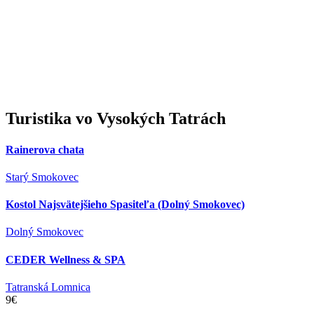
Turistika
vo Vysokých Tatrách
Rainerova chata
Starý Smokovec
Kostol Najsvätejšieho Spasiteľa (Dolný Smokovec)
Dolný Smokovec
CEDER Wellness & SPA
Tatranská Lomnica
9€