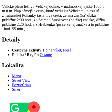
Velické pleso leží vo Velickej doline, v nadmorskej výške 1665,5
m.n.m. Najznámejšie cesty, ktoré vedú ku Velickému plesu sú
z Tatranskej Polianky (asfaltová cesta, zelená značka) dĺžka
približne 2:00 hod., zo Starého Smokovca (po žltej značke) dĺžka
približne 2:20 hod. a z Hrebienka (po červenej značke a to približne
1hod. 55 min.).
Detaily
Cestovné aktivity
Tip na výlet
,
Plesá
Poloha / Región
Ostatné
Lokalita
Mapa
Street View
Pozrieť dnu
Smer