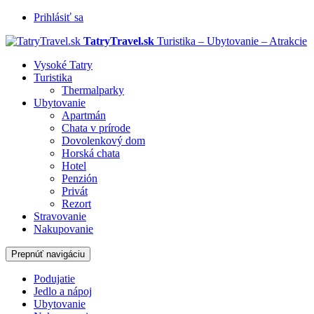
Prihlásiť sa
TatryTravel.sk
Turistika – Ubytovanie – Atrakcie
Vysoké Tatry
Turistika
Thermalparky
Ubytovanie
Apartmán
Chata v prírode
Dovolenkový dom
Horská chata
Hotel
Penzión
Privát
Rezort
Stravovanie
Nakupovanie
Prepnúť navigáciu
Podujatie
Jedlo a nápoj
Ubytovanie