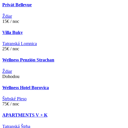
Privát Bellevue
Ždiar
15€ / noc
Villa Buky
Tatranská Lomnica
25€ / noc
Wellness Penzión Strachan
Ždiar
Dohodou
Wellness Hotel Borovica
Štrbské Pleso
75€ / noc
APARTMENTS V + K
Tatranská Štrba