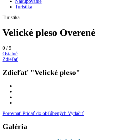
Nakupovanie
Turistika
Turistika
Velické pleso
Overené
0
/
5
Ostatné
Zdieľať
Zdieľať "Velické pleso"
Porovnať
Pridať do obľúbených
Vytlačiť
Galéria