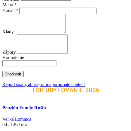
Meno
*
E-mail
*
Klady
Zápory
Hodnotenie
Report spam, abuse, or inappropriate content
TOP UBYTOVANIE 2026
Penzión Family Rušin
Veľká Lomnica
od : 12€ / noc