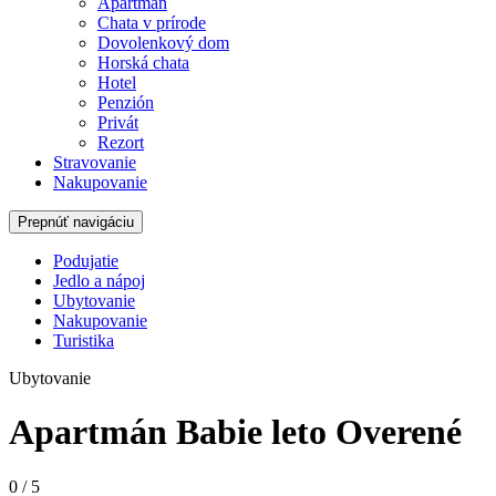
Apartmán
Chata v prírode
Dovolenkový dom
Horská chata
Hotel
Penzión
Privát
Rezort
Stravovanie
Nakupovanie
Prepnúť navigáciu
Podujatie
Jedlo a nápoj
Ubytovanie
Nakupovanie
Turistika
Ubytovanie
Apartmán Babie leto
Overené
0
/
5