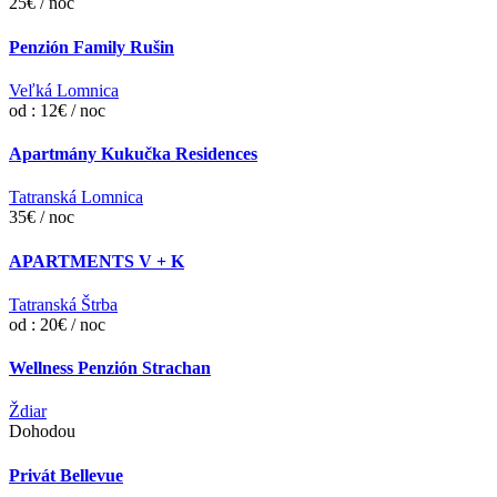
25€ / noc
Penzión Family Rušin
Veľká Lomnica
od : 12€ / noc
Apartmány Kukučka Residences
Tatranská Lomnica
35€ / noc
APARTMENTS V + K
Tatranská Štrba
od : 20€ / noc
Wellness Penzión Strachan
Ždiar
Dohodou
Privát Bellevue