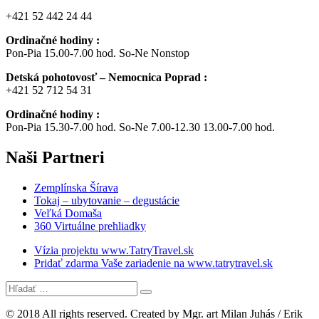
+421 52 442 24 44
Ordinačné hodiny :
Pon-Pia 15.00-7.00 hod. So-Ne Nonstop
Detská pohotovosť – Nemocnica Poprad :
+421 52 712 54 31
Ordinačné hodiny :
Pon-Pia 15.30-7.00 hod. So-Ne 7.00-12.30 13.00-7.00 hod.
Naši
Partneri
Zemplínska Šírava
Tokaj – ubytovanie – degustácie
Veľká Domaša
360 Virtuálne prehliadky
Vízia projektu www.TatryTravel.sk
Pridať zdarma Vaše zariadenie na www.tatrytravel.sk
© 2018 All rights reserved. Created by Mgr. art Milan Juhás / Erik