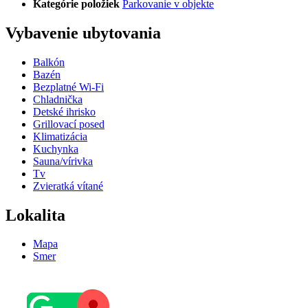
Kategórie položiek
Parkovanie v objekte
Vybavenie ubytovania
Balkón
Bazén
Bezplatné Wi-Fi
Chladnička
Detské ihrisko
Grillovací posed
Klimatizácia
Kuchynka
Sauna/vírivka
Tv
Zvieratká vítané
Lokalita
Mapa
Smer