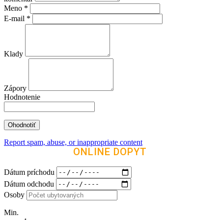
Meno
*
E-mail
*
Klady
Zápory
Hodnotenie
Report spam, abuse, or inappropriate content
ONLINE DOPYT
Dátum príchodu
Dátum odchodu
Osoby
Min.