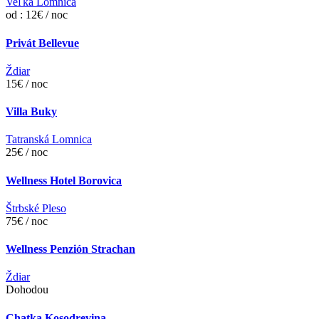
Veľká Lomnica
od : 12€ / noc
Privát Bellevue
Ždiar
15€ / noc
Villa Buky
Tatranská Lomnica
25€ / noc
Wellness Hotel Borovica
Štrbské Pleso
75€ / noc
Wellness Penzión Strachan
Ždiar
Dohodou
Chatka Kosodrevina