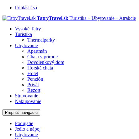
Prihlásiť sa
TatryTravel.sk
Turistika – Ubytovanie – Atrakcie
Vysoké Tatry
Turistika
Thermalparky
Ubytovanie
Apartmán
Chata v prírode
Dovolenkový dom
Horská chata
Hotel
Penzión
Privát
Rezort
Stravovanie
Nakupovanie
Prepnúť navigáciu
Podujatie
Jedlo a nápoj
Ubytovanie