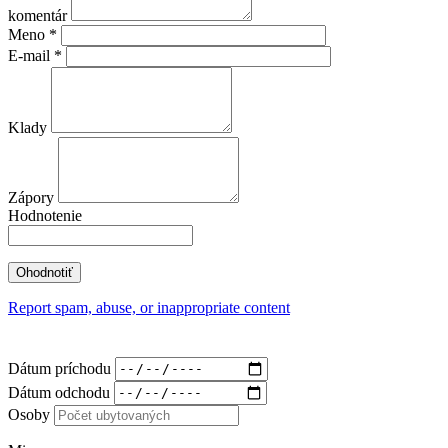
komentár
Meno
*
E-mail
*
Klady
Zápory
Hodnotenie
Report spam, abuse, or inappropriate content
Dátum príchodu
Dátum odchodu
Osoby