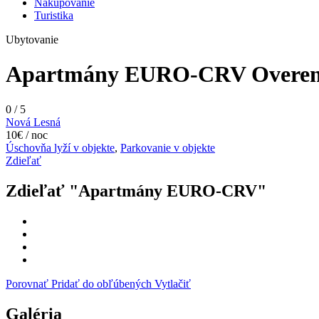
Nakupovanie
Turistika
Ubytovanie
Apartmány EURO-CRV
Overe
0
/
5
Nová Lesná
10€ / noc
Úschovňa lyží v objekte
,
Parkovanie v objekte
Zdieľať
Zdieľať "Apartmány EURO-CRV"
Porovnať
Pridať do obľúbených
Vytlačiť
Galéria