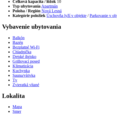
Celková kapacita / lôžok
10
Typ ubytovania
Apartmán
Poloha / Región
Nová Lesná
Kategórie položiek
Úschovňa lyží v objekte
/
Parkovanie v ob
Vybavenie ubytovania
Balkón
Bazén
Bezplatné Wi-Fi
Chladnička
Detské ihrisko
Grillovací posed
Klimatizácia
Kuchynka
Sauna/vírivka
Tv
Zvieratká vítané
Lokalita
Mapa
Smer