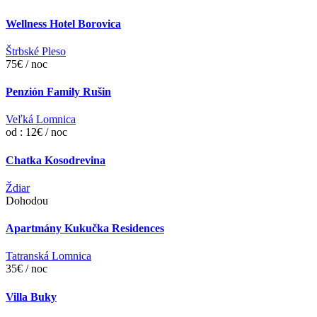
Wellness Hotel Borovica
Štrbské Pleso
75€ / noc
Penzión Family Rušin
Veľká Lomnica
od : 12€ / noc
Chatka Kosodrevina
Ždiar
Dohodou
Apartmány Kukučka Residences
Tatranská Lomnica
35€ / noc
Villa Buky