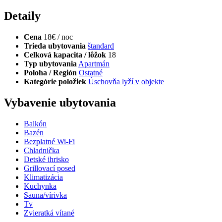
Detaily
Cena
18€ / noc
Trieda ubytovania
štandard
Celková kapacita / lôžok
18
Typ ubytovania
Apartmán
Poloha / Región
Ostatné
Kategórie položiek
Úschovňa lyží v objekte
Vybavenie ubytovania
Balkón
Bazén
Bezplatné Wi-Fi
Chladnička
Detské ihrisko
Grillovací posed
Klimatizácia
Kuchynka
Sauna/vírivka
Tv
Zvieratká vítané