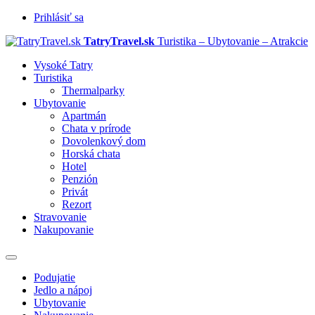
Prihlásiť sa
TatryTravel.sk
Turistika – Ubytovanie – Atrakcie
Vysoké Tatry
Turistika
Thermalparky
Ubytovanie
Apartmán
Chata v prírode
Dovolenkový dom
Horská chata
Hotel
Penzión
Privát
Rezort
Stravovanie
Nakupovanie
Prepnúť
navigáciu
Podujatie
Jedlo a nápoj
Ubytovanie