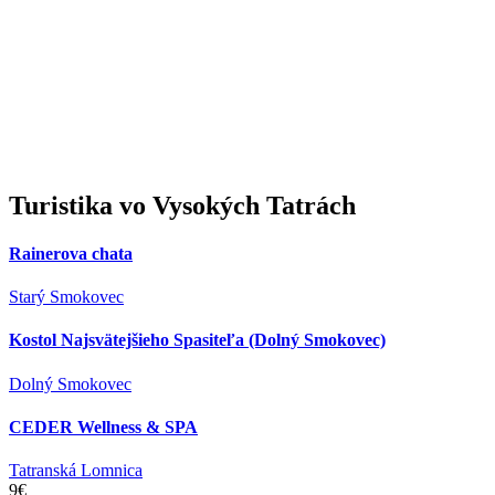
Turistika
vo Vysokých Tatrách
Rainerova chata
Starý Smokovec
Kostol Najsvätejšieho Spasiteľa (Dolný Smokovec)
Dolný Smokovec
CEDER Wellness & SPA
Tatranská Lomnica
9€