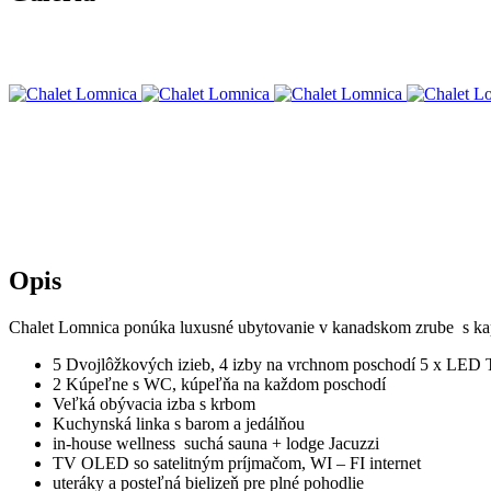
Opis
Chalet Lomnica ponúka luxusné ubytovanie v kanadskom zrube s ka
5 Dvojlôžkových izieb, 4 izby na vrchnom poschodí 5 x LED
2 Kúpeľne s WC, kúpeľňa na každom poschodí
Veľká obývacia izba s krbom
Kuchynská linka s barom a jedálňou
in-house wellness suchá sauna + lodge Jacuzzi
TV OLED so satelitným príjmačom, WI – FI internet
uteráky a posteľná bielizeň pre plné pohodlie