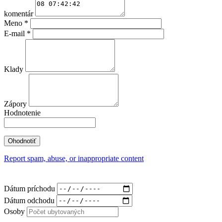
komentár
Meno
*
E-mail
*
Klady
Zápory
Hodnotenie
Report spam, abuse, or inappropriate content
Dátum príchodu
Dátum odchodu
Osoby