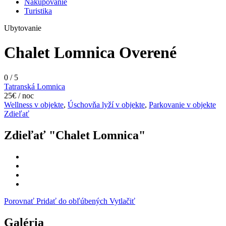
Nakupovanie
Turistika
Ubytovanie
Chalet Lomnica
Overené
0
/
5
Tatranská Lomnica
25€ / noc
Wellness v objekte
,
Úschovňa lyží v objekte
,
Parkovanie v objekte
Zdieľať
Zdieľať "Chalet Lomnica"
Porovnať
Pridať do obľúbených
Vytlačiť
Galéria