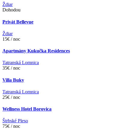
Ždiar
Dohodou
Privát Bellevue
Ždiar
15€ / noc
Apartmány Kukučka Residences
Tatranská Lomnica
35€ / noc
Villa Buky
Tatranská Lomnica
25€ / noc
Wellness Hotel Borovica
Štrbské Pleso
75€ / noc