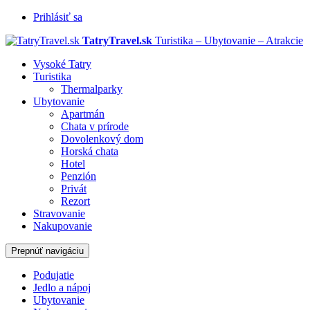
Prihlásiť sa
TatryTravel.sk
Turistika – Ubytovanie – Atrakcie
Vysoké Tatry
Turistika
Thermalparky
Ubytovanie
Apartmán
Chata v prírode
Dovolenkový dom
Horská chata
Hotel
Penzión
Privát
Rezort
Stravovanie
Nakupovanie
Prepnúť navigáciu
Podujatie
Jedlo a nápoj
Ubytovanie