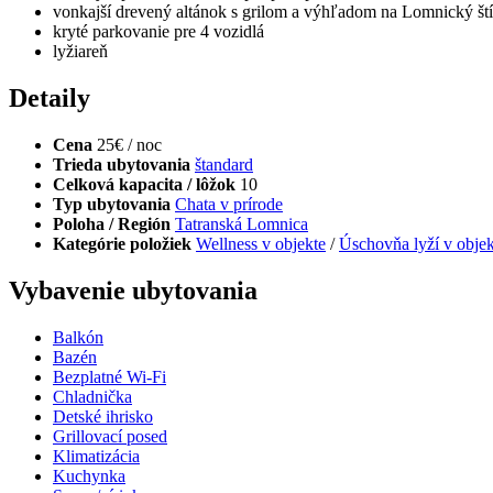
vonkajší drevený altánok s grilom a výhľadom na Lomnický ští
kryté parkovanie pre 4 vozidlá
lyžiareň
Detaily
Cena
25€ / noc
Trieda ubytovania
štandard
Celková kapacita / lôžok
10
Typ ubytovania
Chata v prírode
Poloha / Región
Tatranská Lomnica
Kategórie položiek
Wellness v objekte
/
Úschovňa lyží v objek
Vybavenie ubytovania
Balkón
Bazén
Bezplatné Wi-Fi
Chladnička
Detské ihrisko
Grillovací posed
Klimatizácia
Kuchynka