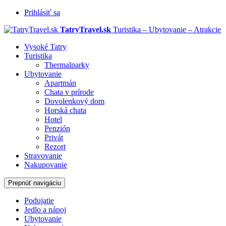
Prihlásiť sa
TatryTravel.sk
Turistika – Ubytovanie – Atrakcie
Vysoké Tatry
Turistika
Thermalparky
Ubytovanie
Apartmán
Chata v prírode
Dovolenkový dom
Horská chata
Hotel
Penzión
Privát
Rezort
Stravovanie
Nakupovanie
Prepnúť navigáciu
Podujatie
Jedlo a nápoj
Ubytovanie