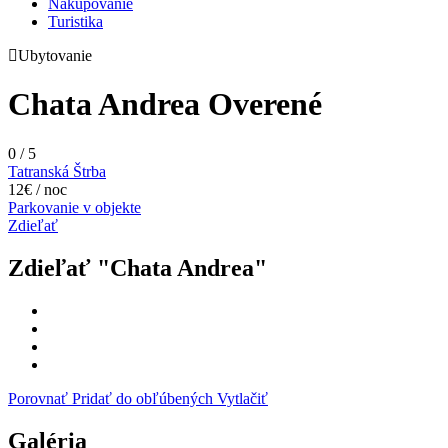
Nakupovanie
Turistika
Ubytovanie
Chata Andrea
Overené
0
/
5
Tatranská Štrba
12€ / noc
Parkovanie v objekte
Zdieľať
Zdieľať "Chata Andrea"
Porovnať
Pridať do obľúbených
Vytlačiť
Galéria