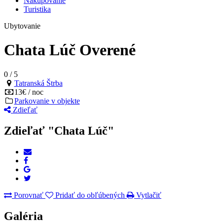
Nakupovanie
Turistika
Ubytovanie
Chata Lúč
Overené
0
/
5
Tatranská Štrba
13€ / noc
Parkovanie v objekte
Zdieľať
Zdieľať "Chata Lúč"
Porovnať
Pridať do obľúbených
Vytlačiť
Galéria