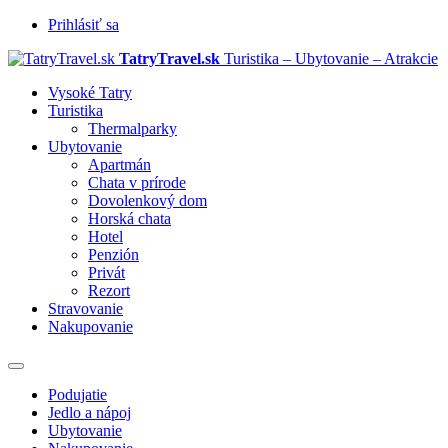
Prihlásiť sa
TatryTravel.sk
Turistika – Ubytovanie – Atrakcie
Vysoké Tatry
Turistika
Thermalparky
Ubytovanie
Apartmán
Chata v prírode
Dovolenkový dom
Horská chata
Hotel
Penzión
Privát
Rezort
Stravovanie
Nakupovanie
Prepnúť
navigáciu
Podujatie
Jedlo a nápoj
Ubytovanie