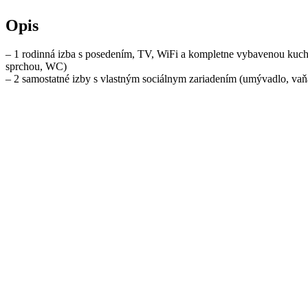
Opis
– 1 rodinná izba s posedením, TV, WiFi a kompletne vybavenou kuchy
sprchou, WC)
– 2 samostatné izby s vlastným sociálnym zariadením (umývadlo, va
Ubytovaným hosťom ponúkame:
– bezplatné WiFi pripojenie na internet
– bezplatné parkovanie áut pri objekte
– miestnosť na odkladanie bicyklov a lyží
– krytý altánok s posedením (20 miest), krbom a grilom
– kotlík na guláš
– detské ihrisko (hojdačky, preliezačky, kĺzačka a pieskovisko)
– celoročná prevádzka
Detaily
Cena
13€ / noc
Trieda ubytovania
lacné
Celková kapacita / lôžok
9
Typ ubytovania
Chata v prírode
Poloha / Región
Tatranská Štrba