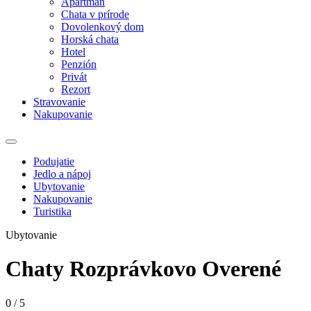
Apartmán
Chata v prírode
Dovolenkový dom
Horská chata
Hotel
Penzión
Privát
Rezort
Stravovanie
Nakupovanie
Prepnúť
navigáciu
Podujatie
Jedlo a nápoj
Ubytovanie
Nakupovanie
Turistika
Ubytovanie
Chaty Rozprávkovo
Overené
0
/
5