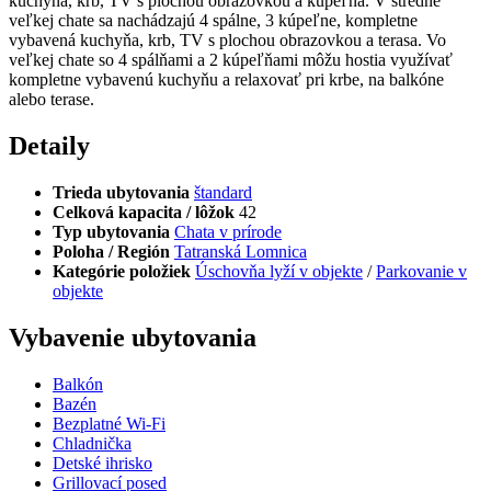
kuchyňa, krb, TV s plochou obrazovkou a kúpeľňa. V stredne
veľkej chate sa nachádzajú 4 spálne, 3 kúpeľne, kompletne
vybavená kuchyňa, krb, TV s plochou obrazovkou a terasa. Vo
veľkej chate so 4 spálňami a 2 kúpeľňami môžu hostia využívať
kompletne vybavenú kuchyňu a relaxovať pri krbe, na balkóne
alebo terase.
Detaily
Trieda ubytovania
štandard
Celková kapacita / lôžok
42
Typ ubytovania
Chata v prírode
Poloha / Región
Tatranská Lomnica
Kategórie položiek
Úschovňa lyží v objekte
/
Parkovanie v
objekte
Vybavenie ubytovania
Balkón
Bazén
Bezplatné Wi-Fi
Chladnička
Detské ihrisko
Grillovací posed