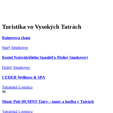
Turistika
vo Vysokých Tatrách
Rainerova chata
Starý Smokovec
Kostol Najsvätejšieho Spasiteľa (Dolný Smokovec)
Dolný Smokovec
CEDER Wellness & SPA
Tatranská Lomnica
9€
Music Pub HUMNO Tatry—tanec a hudba v Tatrách
Tatranská Lomnica