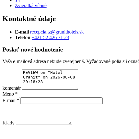
Zvieratká vítané
Kontaktné údaje
E-mail
recepcia.tz@granithotels.sk
Telefón
+421 52 426 71 23
Poslať nové hodnotenie
Vaša e-mailová adresa nebude zverejnená.
Vyžadované polia sú ozna
komentár
Meno
*
E-mail
*
Klady