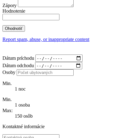
Zápory
Hodnotenie
Report spam, abuse, or inappropriate content
Dátum príchodu
Dátum odchodu
Osoby
Min.
1 noc
Min.
1 osoba
Max:
150 osôb
Kontaktné informácie