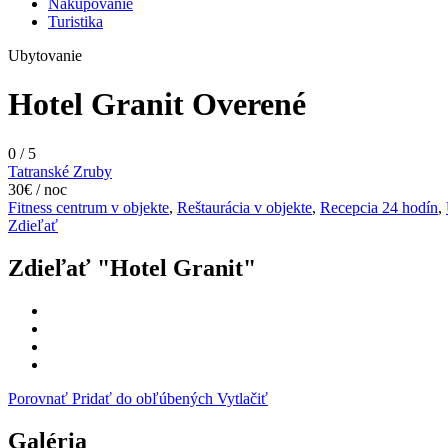
Nakupovanie
Turistika
Ubytovanie
Hotel Granit
Overené
0
/
5
Tatranské Zruby
30€ / noc
Fitness centrum v objekte
,
Reštaurácia v objekte
,
Recepcia 24 hodín
,
Zdieľať
Zdieľať "Hotel Granit"
Porovnať
Pridať do obľúbených
Vytlačiť
Galéria