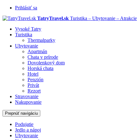
Prihlásiť sa
TatryTravel.sk
Turistika – Ubytovanie – Atrakcie
Vysoké Tatry
Turistika
Thermalparky
Ubytovanie
Apartmán
Chata v prírode
Dovolenkový dom
Horská chata
Hotel
Penzión
Privát
Rezort
Stravovanie
Nakupovanie
Prepnúť navigáciu
Podujatie
Jedlo a nápoj
Ubytovanie