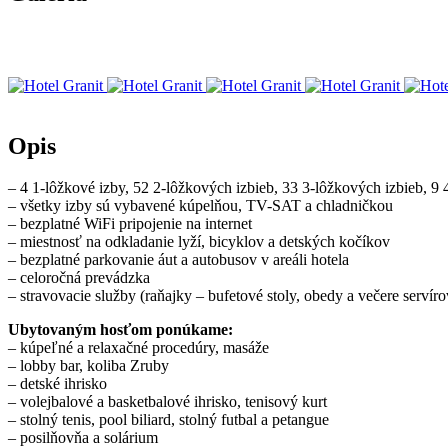
Opis
– 4 1-lôžkové izby, 52 2-lôžkových izbieb, 33 3-lôžkových izbieb, 9
– všetky izby sú vybavené kúpelňou, TV-SAT a chladničkou
– bezplatné WiFi pripojenie na internet
– miestnosť na odkladanie lyží, bicyklov a detských kočíkov
– bezplatné parkovanie áut a autobusov v areáli hotela
– celoročná prevádzka
– stravovacie služby (raňajky – bufetové stoly, obedy a večere servír
Ubytovaným hosťom ponúkame:
– kúpeľné a relaxačné procedúry, masáže
– lobby bar, koliba Zruby
– detské ihrisko
– volejbalové a basketbalové ihrisko, tenisový kurt
– stolný tenis, pool biliard, stolný futbal a petangue
– posilňovňa a solárium