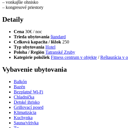
– vonkajšie ohnisko
– kongresové priestory
Detaily
Cena
30€ / noc
Trieda ubytovania
štandard
Celková kapacita / lôžok
250
Typ ubytovania
Hotel
Poloha / Región
Tatranské Zruby
Kategórie položiek
Fitness centrum v objekte
/
Reštaurácia v o
Vybavenie ubytovania
Balkón
Bazén
Bezplatné Wi-Fi
Chladnička
Detské ihrisko
Grillovací posed
Klimatizácia
Kuchynka
Sauna/vírivka
Tv