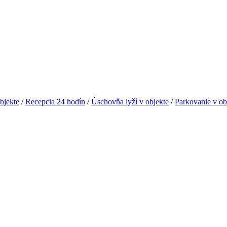
bjekte
/
Recepcia 24 hodín
/
Úschovňa lyží v objekte
/
Parkovanie v ob