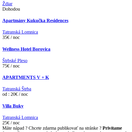
Ždiar
Dohodou
Apartmány Kukučka Residences
Tatranská Lomnica
35€ / noc
Wellness Hotel Borovica
Štrbské Pleso
75€ / noc
APARTMENTS V + K
Tatranská Štrba
od : 20€ / noc
Villa Buky
Tatranská Lomnica
25€ / noc
Máte nápad ? Chcete zdarma publikovať na stránke ?
Privítame