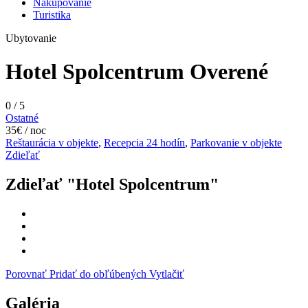
Nakupovanie
Turistika
Ubytovanie
Hotel Spolcentrum
Overené
0
/
5
Ostatné
35€ / noc
Reštaurácia v objekte
,
Recepcia 24 hodín
,
Parkovanie v objekte
Zdieľať
Zdieľať "Hotel Spolcentrum"
Porovnať
Pridať do obľúbených
Vytlačiť
Galéria