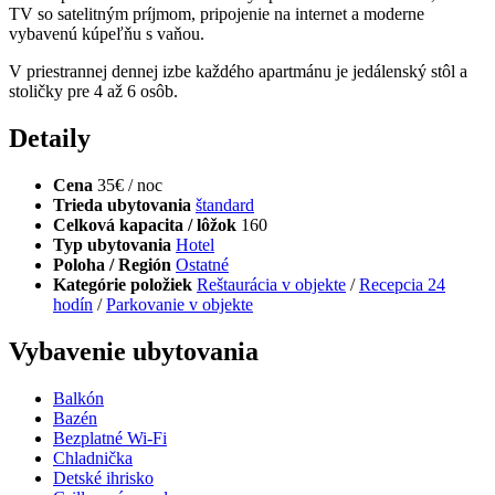
TV so satelitným príjmom, pripojenie na internet a moderne
vybavenú kúpeľňu s vaňou.
V priestrannej dennej izbe každého apartmánu je jedálenský stôl a
stoličky pre 4 až 6 osôb.
Detaily
Cena
35€ / noc
Trieda ubytovania
štandard
Celková kapacita / lôžok
160
Typ ubytovania
Hotel
Poloha / Región
Ostatné
Kategórie položiek
Reštaurácia v objekte
/
Recepcia 24
hodín
/
Parkovanie v objekte
Vybavenie ubytovania
Balkón
Bazén
Bezplatné Wi-Fi
Chladnička
Detské ihrisko