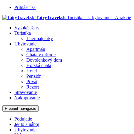
Prihlásiť sa
TatryTravel.sk
Turistika – Ubytovanie – Atrakcie
Vysoké Tatry
Turistika
Thermalparky
Ubytovanie
Apartmán
Chata v prírode
Dovolenkový dom
Horská chata
Hotel
Penzión
Privát
Rezort
Stravovanie
Nakupovanie
Prepnúť navigáciu
Podujatie
Jedlo a nápoj
Ubytovanie