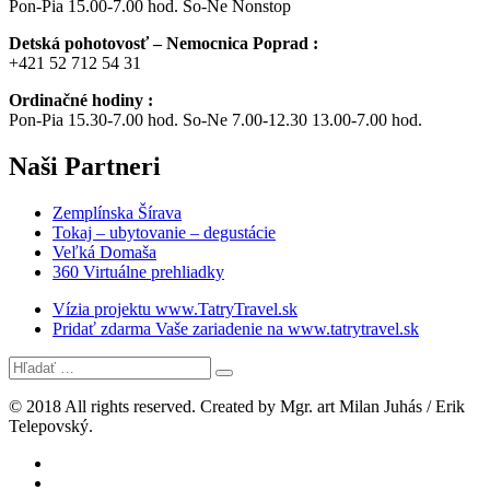
Pon-Pia 15.00-7.00 hod. So-Ne Nonstop
Detská pohotovosť – Nemocnica Poprad :
+421 52 712 54 31
Ordinačné hodiny :
Pon-Pia 15.30-7.00 hod. So-Ne 7.00-12.30 13.00-7.00 hod.
Naši
Partneri
Zemplínska Šírava
Tokaj – ubytovanie – degustácie
Veľká Domaša
360 Virtuálne prehliadky
Vízia projektu www.TatryTravel.sk
Pridať zdarma Vaše zariadenie na www.tatrytravel.sk
© 2018 All rights reserved. Created by Mgr. art Milan Juhás / Erik
Telepovský.