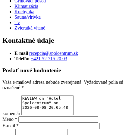
Grillovací posed
Klimatizácia
Kuchynka
Sauna/vírivka
Tv
Zvieratká vítané
Kontaktné údaje
E-mail
recepcia@spolcentrum.sk
Telefón
+421 52 715 20 03
Poslať nové hodnotenie
Vaša e-mailová adresa nebude zverejnená.
Vyžadované polia sú
označené
*
komentár
Meno
*
E-mail
*