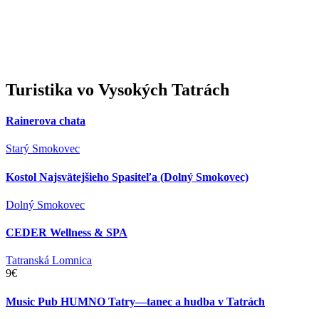
Turistika
vo Vysokých Tatrách
Rainerova chata
Starý Smokovec
Kostol Najsvätejšieho Spasiteľa (Dolný Smokovec)
Dolný Smokovec
CEDER Wellness & SPA
Tatranská Lomnica
9€
Music Pub HUMNO Tatry—tanec a hudba v Tatrách