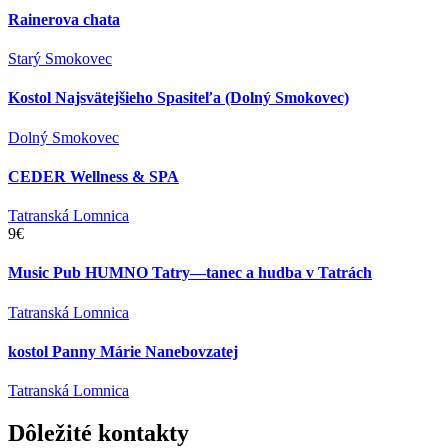
Rainerova chata
Starý Smokovec
Kostol Najsvätejšieho Spasiteľa (Dolný Smokovec)
Dolný Smokovec
CEDER Wellness & SPA
Tatranská Lomnica
9€
Music Pub HUMNO Tatry—tanec a hudba v Tatrách
Tatranská Lomnica
kostol Panny Márie Nanebovzatej
Tatranská Lomnica
Dôležité
kontakty