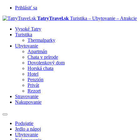
Prihlásiť sa
TatryTravel.sk
Turistika – Ubytovanie – Atrakcie
Vysoké Tatry
Turistika
Thermalparky
Ubytovanie
Apartmán
Chata v prírode
Dovolenkový dom
Horská chata
Hotel
Penzión
Privát
Rezort
Stravovanie
Nakupovanie
Prepnúť
navigáciu
Podujatie
Jedlo a nápoj
Ubytovanie