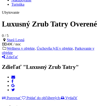
Nakupovanie
Turistika
Ubytovanie
Luxusný Zrub Tatry
Overené
0
/
5
Stará Lesná
40€ / noc
Wellness v objekte
,
Úschovňa lyží v objekte
,
Parkovanie v
objekte
Zdieľať
Zdieľať "Luxusný Zrub Tatry"
Porovnať
Pridať do obľúbených
Vytlačiť