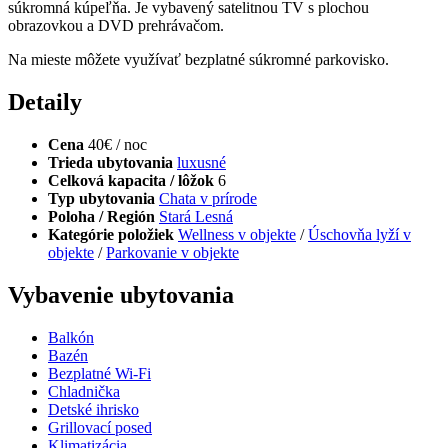
súkromná kúpeľňa. Je vybavený satelitnou TV s plochou
obrazovkou a DVD prehrávačom.
Na mieste môžete využívať bezplatné súkromné parkovisko.
Detaily
Cena
40€ / noc
Trieda ubytovania
luxusné
Celková kapacita / lôžok
6
Typ ubytovania
Chata v prírode
Poloha / Región
Stará Lesná
Kategórie položiek
Wellness v objekte
/
Úschovňa lyží v
objekte
/
Parkovanie v objekte
Vybavenie ubytovania
Balkón
Bazén
Bezplatné Wi-Fi
Chladnička
Detské ihrisko
Grillovací posed
Klimatizácia