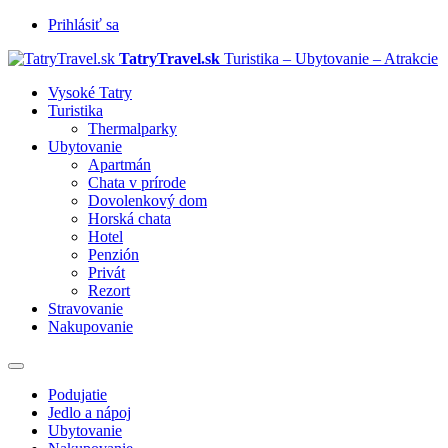
Prihlásiť sa
TatryTravel.sk
Turistika – Ubytovanie – Atrakcie
Vysoké Tatry
Turistika
Thermalparky
Ubytovanie
Apartmán
Chata v prírode
Dovolenkový dom
Horská chata
Hotel
Penzión
Privát
Rezort
Stravovanie
Nakupovanie
Prepnúť
navigáciu
Podujatie
Jedlo a nápoj
Ubytovanie