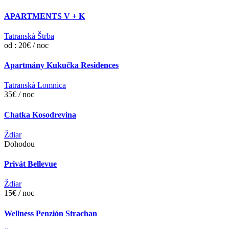
APARTMENTS V + K
Tatranská Štrba
od : 20€ / noc
Apartmány Kukučka Residences
Tatranská Lomnica
35€ / noc
Chatka Kosodrevina
Ždiar
Dohodou
Privát Bellevue
Ždiar
15€ / noc
Wellness Penzión Strachan