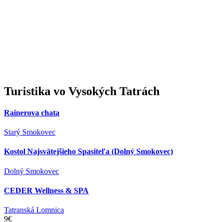
Turistika
vo Vysokých Tatrách
Rainerova chata
Starý Smokovec
Kostol Najsvätejšieho Spasiteľa (Dolný Smokovec)
Dolný Smokovec
CEDER Wellness & SPA
Tatranská Lomnica
9€