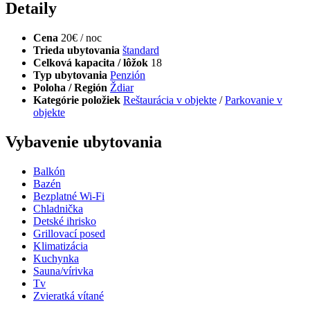
Detaily
Cena
20€ / noc
Trieda ubytovania
štandard
Celková kapacita / lôžok
18
Typ ubytovania
Penzión
Poloha / Región
Ždiar
Kategórie položiek
Reštaurácia v objekte
/
Parkovanie v
objekte
Vybavenie ubytovania
Balkón
Bazén
Bezplatné Wi-Fi
Chladnička
Detské ihrisko
Grillovací posed
Klimatizácia
Kuchynka
Sauna/vírivka
Tv
Zvieratká vítané