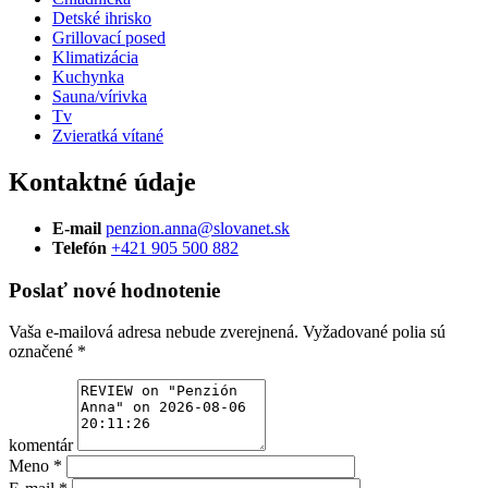
Detské ihrisko
Grillovací posed
Klimatizácia
Kuchynka
Sauna/vírivka
Tv
Zvieratká vítané
Kontaktné údaje
E-mail
penzion.anna@slovanet.sk
Telefón
+421 905 500 882
Poslať nové hodnotenie
Vaša e-mailová adresa nebude zverejnená.
Vyžadované polia sú
označené
*
komentár
Meno
*