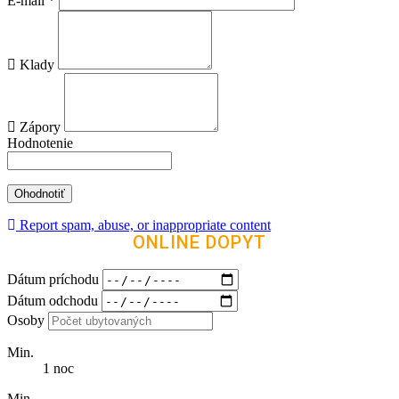
E-mail
*
Klady
Zápory
Hodnotenie
Report spam, abuse, or inappropriate content
ONLINE DOPYT
Dátum príchodu
Dátum odchodu
Osoby
Min.
1 noc
Min.