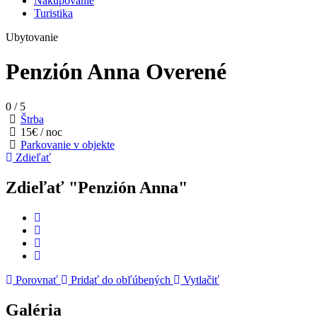
Nakupovanie
Turistika
Ubytovanie
Penzión Anna
Overené
0
/
5
Štrba
15€ / noc
Parkovanie v objekte
Zdieľať
Zdieľať "Penzión Anna"
Porovnať
Pridať do obľúbených
Vytlačiť
Galéria