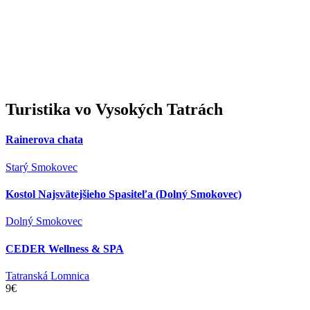
Turistika
vo Vysokých Tatrách
Rainerova chata
Starý Smokovec
Kostol Najsvätejšieho Spasiteľa (Dolný Smokovec)
Dolný Smokovec
CEDER Wellness & SPA
Tatranská Lomnica
9€