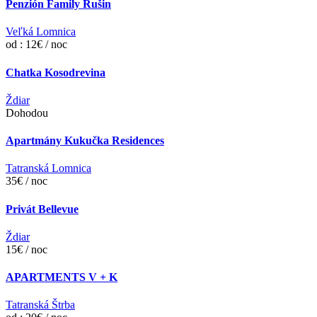
Penzión Family Rušin
Veľká Lomnica
od : 12€ / noc
Chatka Kosodrevina
Ždiar
Dohodou
Apartmány Kukučka Residences
Tatranská Lomnica
35€ / noc
Privát Bellevue
Ždiar
15€ / noc
APARTMENTS V + K
Tatranská Štrba