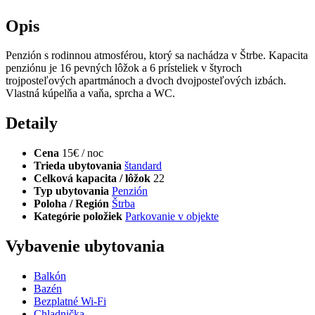
Opis
Penzión s rodinnou atmosférou, ktorý sa nachádza v Štrbe. Kapacita
penziónu je 16 pevných lôžok a 6 prísteliek v štyroch
trojposteľových apartmánoch a dvoch dvojposteľových izbách.
Vlastná kúpelňa a vaňa, sprcha a WC.
Detaily
Cena
15€ / noc
Trieda ubytovania
štandard
Celková kapacita / lôžok
22
Typ ubytovania
Penzión
Poloha / Región
Štrba
Kategórie položiek
Parkovanie v objekte
Vybavenie ubytovania
Balkón
Bazén
Bezplatné Wi-Fi
Chladnička