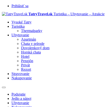
Prihlásiť sa
TatryTravel.sk
Turistika – Ubytovanie – Atrakcie
Vysoké Tatry
Turistika
Thermalparky
Ubytovanie
Apartmán
Chata v prírode
Dovolenkový dom
Horská chata
Hotel
Penzión
Privát
Rezort
Stravovanie
Nakupovanie
Prepnúť
navigáciu
Podujatie
Jedlo a nápoj
Ubytovanie