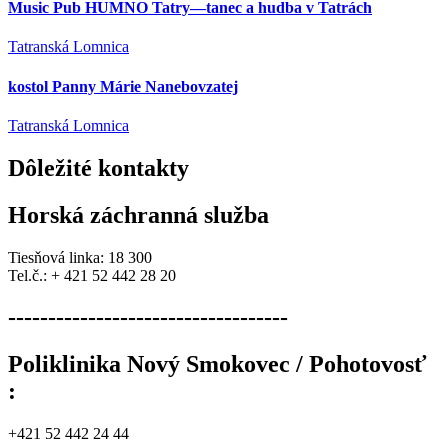
Music Pub HUMNO Tatry—tanec a hudba v Tatrách
Tatranská Lomnica
kostol Panny Márie Nanebovzatej
Tatranská Lomnica
Dôležité
kontakty
Horská záchranná služba
Tiesňová linka: 18 300
Tel.č.: + 421 52 442 28 20
-----------------------------------
Poliklinika Nový Smokovec / Pohotovosť
:
+421 52 442 24 44