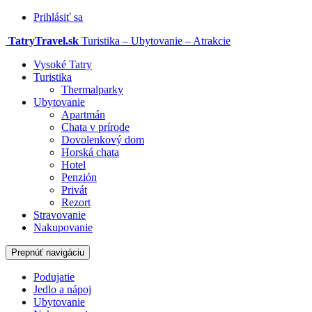
Prihlásiť sa
TatryTravel.sk
Turistika – Ubytovanie – Atrakcie
Vysoké Tatry
Turistika
Thermalparky
Ubytovanie
Apartmán
Chata v prírode
Dovolenkový dom
Horská chata
Hotel
Penzión
Privát
Rezort
Stravovanie
Nakupovanie
Prepnúť navigáciu
Podujatie
Jedlo a nápoj
Ubytovanie