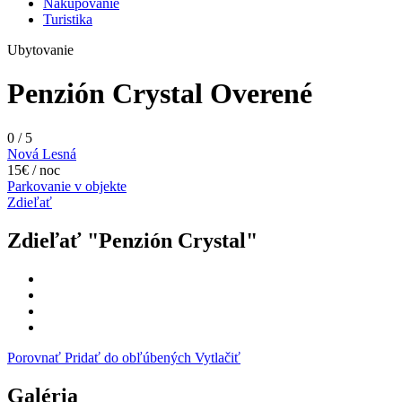
Nakupovanie
Turistika
Ubytovanie
Penzión Crystal
Overené
0
/
5
Nová Lesná
15€ / noc
Parkovanie v objekte
Zdieľať
Zdieľať "Penzión Crystal"
Porovnať
Pridať do obľúbených
Vytlačiť
Galéria