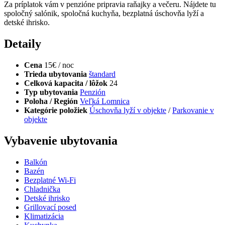
Za príplatok vám v penzióne pripravia raňajky a večeru. Nájdete tu
spoločný salónik, spoločná kuchyňa, bezplatná úschovňa lyží a
detské ihrisko.
Detaily
Cena
15€ / noc
Trieda ubytovania
štandard
Celková kapacita / lôžok
24
Typ ubytovania
Penzión
Poloha / Región
Veľká Lomnica
Kategórie položiek
Úschovňa lyží v objekte
/
Parkovanie v
objekte
Vybavenie ubytovania
Balkón
Bazén
Bezplatné Wi-Fi
Chladnička
Detské ihrisko
Grillovací posed
Klimatizácia