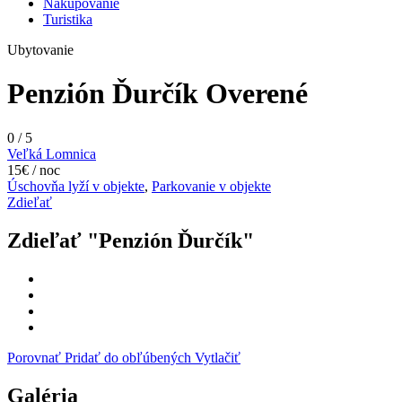
Nakupovanie
Turistika
Ubytovanie
Penzión Ďurčík
Overené
0
/
5
Veľká Lomnica
15€ / noc
Úschovňa lyží v objekte
,
Parkovanie v objekte
Zdieľať
Zdieľať "Penzión Ďurčík"
Porovnať
Pridať do obľúbených
Vytlačiť
Galéria