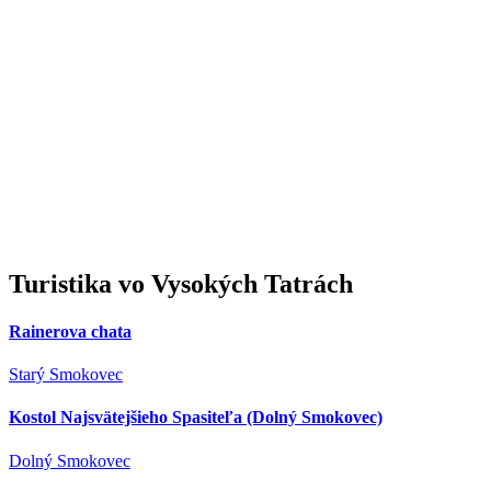
Turistika
vo Vysokých Tatrách
Rainerova chata
Starý Smokovec
Kostol Najsvätejšieho Spasiteľa (Dolný Smokovec)
Dolný Smokovec