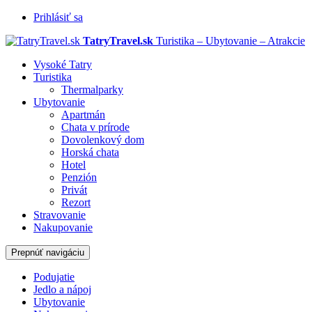
Prihlásiť sa
TatryTravel.sk
Turistika – Ubytovanie – Atrakcie
Vysoké Tatry
Turistika
Thermalparky
Ubytovanie
Apartmán
Chata v prírode
Dovolenkový dom
Horská chata
Hotel
Penzión
Privát
Rezort
Stravovanie
Nakupovanie
Prepnúť navigáciu
Podujatie
Jedlo a nápoj
Ubytovanie