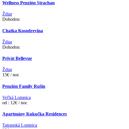
Wellness Penzión Strachan
Ždiar
Dohodou
Chatka Kosodrevina
Ždiar
Dohodou
Privát Bellevue
Ždiar
15€ / noc
Penzión Family Rušin
Veľká Lomnica
od : 12€ / noc
Apartmány Kukučka Residences
Tatranská Lomnica