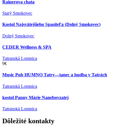
Rainerova chata
Starý Smokovec
Kostol Najsvätejšieho Spasiteľa (Dolný Smokovec)
Dolný Smokovec
CEDER Wellness & SPA
Tatranská Lomnica
9€
Music Pub HUMNO Tatry—tanec a hudba v Tatrách
Tatranská Lomnica
kostol Panny Márie Nanebovzatej
Tatranská Lomnica
Dôležité
kontakty