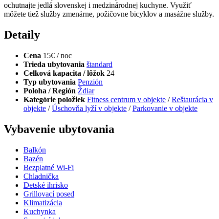
ochutnajte jedlá slovenskej i medzinárodnej kuchyne. Využiť
môžete tiež služby zmenárne, požičovne bicyklov a masážne služby.
Detaily
Cena
15€ / noc
Trieda ubytovania
štandard
Celková kapacita / lôžok
24
Typ ubytovania
Penzión
Poloha / Región
Ždiar
Kategórie položiek
Fitness centrum v objekte
/
Reštaurácia v
objekte
/
Úschovňa lyží v objekte
/
Parkovanie v objekte
Vybavenie ubytovania
Balkón
Bazén
Bezplatné Wi-Fi
Chladnička
Detské ihrisko
Grillovací posed
Klimatizácia
Kuchynka