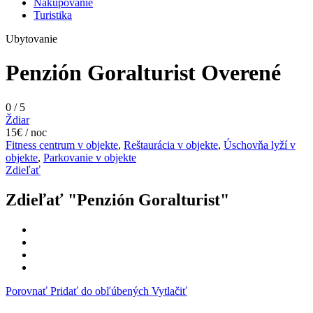
Nakupovanie
Turistika
Ubytovanie
Penzión Goralturist
Overené
0
/
5
Ždiar
15€ / noc
Fitness centrum v objekte
,
Reštaurácia v objekte
,
Úschovňa lyží v
objekte
,
Parkovanie v objekte
Zdieľať
Zdieľať "Penzión Goralturist"
Porovnať
Pridať do obľúbených
Vytlačiť