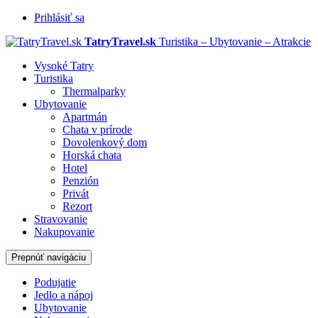
Prihlásiť sa
TatryTravel.sk
Turistika – Ubytovanie – Atrakcie
Vysoké Tatry
Turistika
Thermalparky
Ubytovanie
Apartmán
Chata v prírode
Dovolenkový dom
Horská chata
Hotel
Penzión
Privát
Rezort
Stravovanie
Nakupovanie
Prepnúť navigáciu
Podujatie
Jedlo a nápoj
Ubytovanie