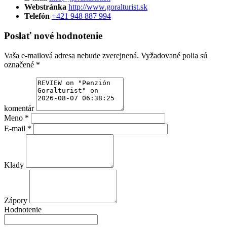
Webstránka
http://www.goralturist.sk
Telefón
+421 948 887 994
Poslať nové hodnotenie
Vaša e-mailová adresa nebude zverejnená.
Vyžadované polia sú
označené
*
komentár
Meno
*
E-mail
*
Klady
Zápory
Hodnotenie