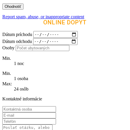
Report spam, abuse, or inappropriate content
ONLINE DOPYT
Dátum príchodu
Dátum odchodu
Osoby
Min.
1 noc
Min.
1 osoba
Max:
24 osôb
Kontaktné informácie