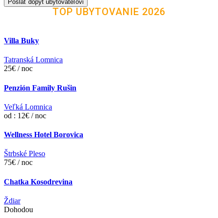
Poslať dopyt ubytovateľovi
TOP UBYTOVANIE 2026
Villa Buky
Tatranská Lomnica
25€ / noc
Penzión Family Rušin
Veľká Lomnica
od : 12€ / noc
Wellness Hotel Borovica
Štrbské Pleso
75€ / noc
Chatka Kosodrevina
Ždiar
Dohodou