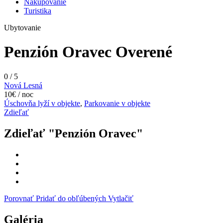
Nakupovanie
Turistika
Ubytovanie
Penzión Oravec
Overené
0
/
5
Nová Lesná
10€ / noc
Úschovňa lyží v objekte
,
Parkovanie v objekte
Zdieľať
Zdieľať "Penzión Oravec"
Porovnať
Pridať do obľúbených
Vytlačiť
Galéria