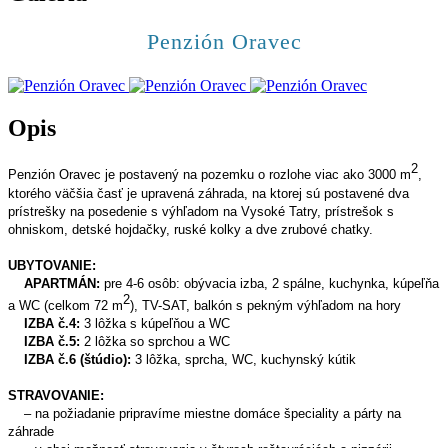
Penzión Oravec
Opis
2
Penzión Oravec je postavený na pozemku o rozlohe viac ako 3000 m
,
ktorého väčšia časť je upravená záhrada, na ktorej sú postavené dva
prístrešky na posedenie s výhľadom na Vysoké Tatry
, prístrešok s
ohniskom, detské hojdačky, ruské kolky a dve zrubové chatky.
UBYTOVANIE:
APARTMÁN:
pre 4-6 osôb: obývacia izba, 2 spálne, kuchynka, kúpeľňa
2
a WC (celkom 72 m
), TV-SAT, balkón s pekným výhľadom na hory
IZBA č.4:
3 lôžka s kúpeľňou a WC
IZBA č.5:
2 lôžka so sprchou a WC
IZBA č.6 (štúdio):
3 lôžka, sprcha, WC, kuchynský kútik
STRAVOVANIE:
– na požiadanie pripravíme miestne domáce špeciality a párty na
záhrade