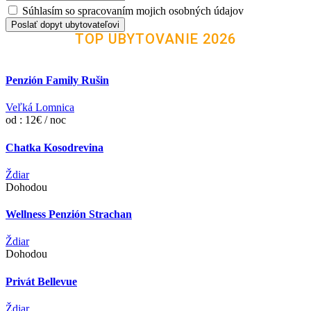
Súhlasím so spracovaním mojich osobných údajov
Poslať dopyt ubytovateľovi
TOP UBYTOVANIE 2026
Penzión Family Rušin
Veľká Lomnica
od : 12€ / noc
Chatka Kosodrevina
Ždiar
Dohodou
Wellness Penzión Strachan
Ždiar
Dohodou
Privát Bellevue
Ždiar