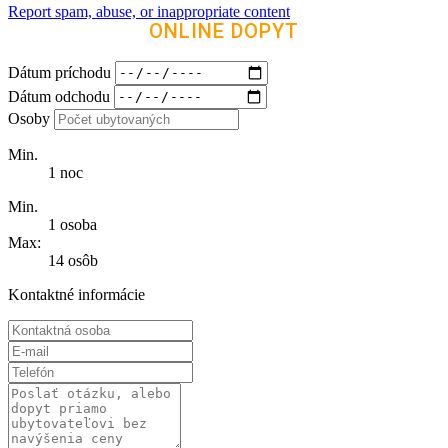
Report spam, abuse, or inappropriate content
ONLINE DOPYT
Dátum príchodu
Dátum odchodu
Osoby
Min.
1 noc
Min.
1 osoba
Max:
14 osôb
Kontaktné informácie