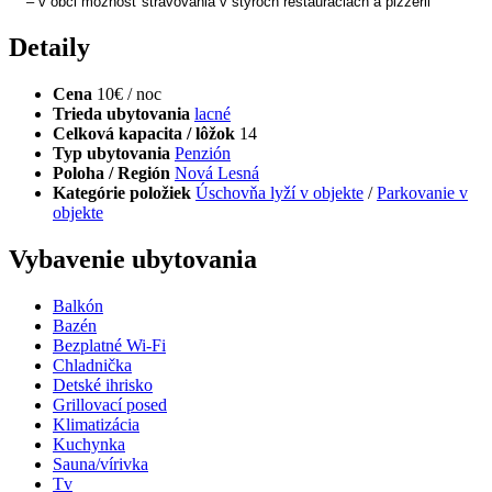
– v obci možnosť stravovania v štyroch reštauráciách a pizzérii
Detaily
Cena
10€ / noc
Trieda ubytovania
lacné
Celková kapacita / lôžok
14
Typ ubytovania
Penzión
Poloha / Región
Nová Lesná
Kategórie položiek
Úschovňa lyží v objekte
/
Parkovanie v
objekte
Vybavenie ubytovania
Balkón
Bazén
Bezplatné Wi-Fi
Chladnička
Detské ihrisko
Grillovací posed
Klimatizácia
Kuchynka
Sauna/vírivka
Tv