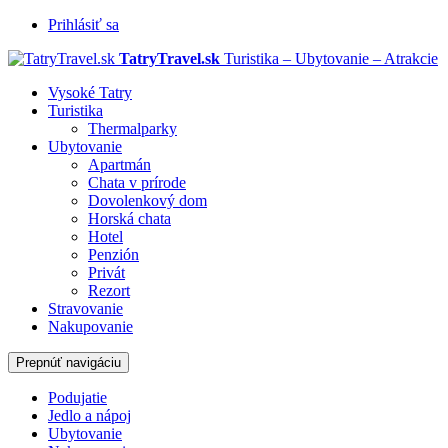
Prihlásiť sa
TatryTravel.sk
Turistika – Ubytovanie – Atrakcie
Vysoké Tatry
Turistika
Thermalparky
Ubytovanie
Apartmán
Chata v prírode
Dovolenkový dom
Horská chata
Hotel
Penzión
Privát
Rezort
Stravovanie
Nakupovanie
Prepnúť navigáciu
Podujatie
Jedlo a nápoj
Ubytovanie