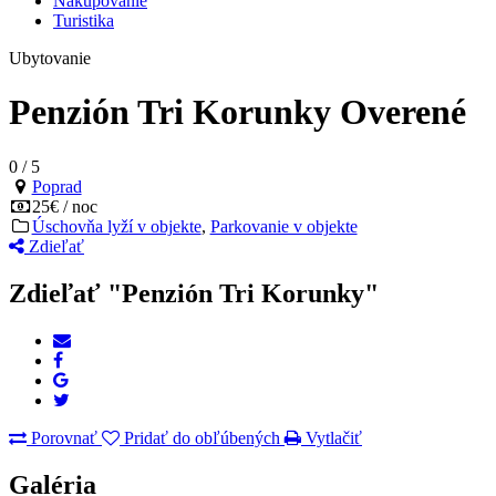
Nakupovanie
Turistika
Ubytovanie
Penzión Tri Korunky
Overené
0
/
5
Poprad
25€ / noc
Úschovňa lyží v objekte
,
Parkovanie v objekte
Zdieľať
Zdieľať "Penzión Tri Korunky"
Porovnať
Pridať do obľúbených
Vytlačiť
Galéria