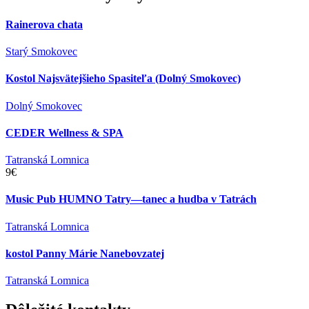
Rainerova chata
Starý Smokovec
Kostol Najsvätejšieho Spasiteľa (Dolný Smokovec)
Dolný Smokovec
CEDER Wellness & SPA
Tatranská Lomnica
9€
Music Pub HUMNO Tatry—tanec a hudba v Tatrách
Tatranská Lomnica
kostol Panny Márie Nanebovzatej
Tatranská Lomnica