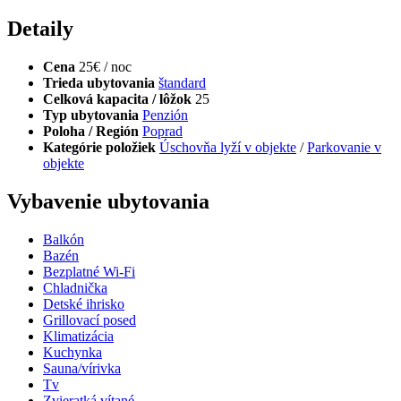
Detaily
Cena
25€ / noc
Trieda ubytovania
štandard
Celková kapacita / lôžok
25
Typ ubytovania
Penzión
Poloha / Región
Poprad
Kategórie položiek
Úschovňa lyží v objekte
/
Parkovanie v
objekte
Vybavenie ubytovania
Balkón
Bazén
Bezplatné Wi-Fi
Chladnička
Detské ihrisko
Grillovací posed
Klimatizácia
Kuchynka
Sauna/vírivka
Tv
Zvieratká vítané