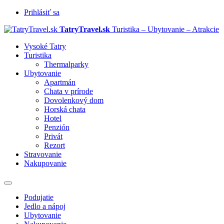
Prihlásiť sa
TatryTravel.sk
Turistika – Ubytovanie – Atrakcie
Vysoké Tatry
Turistika
Thermalparky
Ubytovanie
Apartmán
Chata v prírode
Dovolenkový dom
Horská chata
Hotel
Penzión
Privát
Rezort
Stravovanie
Nakupovanie
Prepnúť
navigáciu
Podujatie
Jedlo a nápoj
Ubytovanie