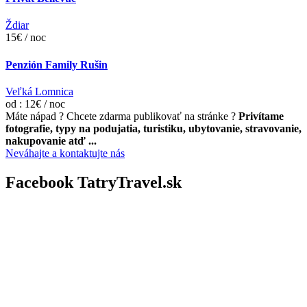
Ždiar
15€ / noc
Penzión Family Rušin
Veľká Lomnica
od : 12€ / noc
Máte nápad ? Chcete zdarma publikovať na stránke ?
Privítame
fotografie, typy na podujatia, turistiku, ubytovanie, stravovanie,
nakupovanie atď ...
Neváhajte a kontaktujte nás
Facebook TatryTravel.sk