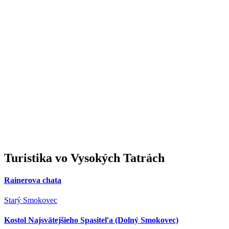
Turistika
vo Vysokých Tatrách
Rainerova chata
Starý Smokovec
Kostol Najsvätejšieho Spasiteľa (Dolný Smokovec)