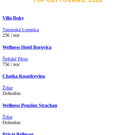
Villa Buky
Tatranská Lomnica
25€ / noc
Wellness Hotel Borovica
Štrbské Pleso
75€ / noc
Chatka Kosodrevina
Ždiar
Dohodou
Wellness Penzión Strachan
Ždiar
Dohodou
Privát Bellevue