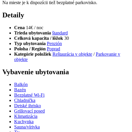
Na mieste je k dispozícii tiež bezplatné parkovisko.
Detaily
Cena
14€ / noc
Trieda ubytovania
štandard
Celková kapacita / lôžok
30
Typ ubytovania
Penzión
Poloha / Región
Poprad
Kategórie položiek
Reštaurácia v objekte
/
Parkovanie v
objekte
Vybavenie ubytovania
Balkón
Bazén
Bezplatné Wi-Fi
Chladnička
Detské ihrisko
Grillovací posed
Klimatizácia
Kuchynka
Sauna/vírivka