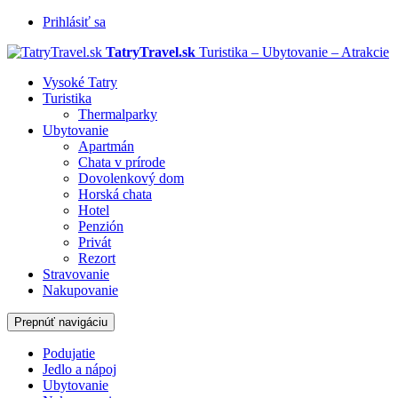
Prihlásiť sa
TatryTravel.sk
Turistika – Ubytovanie – Atrakcie
Vysoké Tatry
Turistika
Thermalparky
Ubytovanie
Apartmán
Chata v prírode
Dovolenkový dom
Horská chata
Hotel
Penzión
Privát
Rezort
Stravovanie
Nakupovanie
Prepnúť navigáciu
Podujatie
Jedlo a nápoj
Ubytovanie