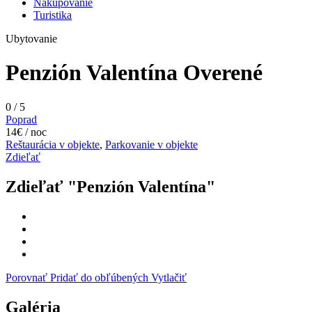
Nakupovanie
Turistika
Ubytovanie
Penzión Valentína
Overené
0
/
5
Poprad
14€ / noc
Reštaurácia v objekte
,
Parkovanie v objekte
Zdieľať
Zdieľať "Penzión Valentína"
Porovnať
Pridať do obľúbených
Vytlačiť
Galéria