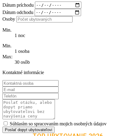
Dátum príchodu
Dátum odchodu
Osoby
Min.
1 noc
Min.
1 osoba
Max:
30 osôb
Kontaktné informácie
Súhlasím so spracovaním mojich osobných údajov
Poslať dopyt ubytovateľovi
TOP UBYTOVANIE 2026