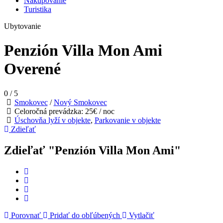
Nakupovanie
Turistika
Ubytovanie
Penzión Villa Mon Ami
Overené
0
/
5
Smokovec
/
Nový Smokovec
Celoročná prevádzka: 25€ / noc
Úschovňa lyží v objekte
,
Parkovanie v objekte
Zdieľať
Zdieľať "Penzión Villa Mon Ami"
Porovnať
Pridať do obľúbených
Vytlačiť