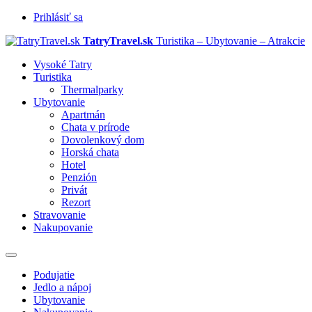
Prihlásiť sa
TatryTravel.sk
Turistika – Ubytovanie – Atrakcie
Vysoké Tatry
Turistika
Thermalparky
Ubytovanie
Apartmán
Chata v prírode
Dovolenkový dom
Horská chata
Hotel
Penzión
Privát
Rezort
Stravovanie
Nakupovanie
Prepnúť
navigáciu
Podujatie
Jedlo a nápoj
Ubytovanie