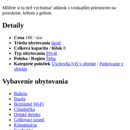
Môžete si tu tiež vychutnať altánok s vonkajším priestorom na
posedenie, krbom a grilom.
Detaily
Cena
10€ / noc
Trieda ubytovania
lacné
Celková kapacita / lôžok
8
Typ ubytovania
Privát
Poloha / Región
Štrba
Kategórie položiek
Úschovňa lyží v objekte
/
Parkovanie v
objekte
Vybavenie ubytovania
Balkón
Bazén
Bezplatné Wi-Fi
Chladnička
Detské ihrisko
Grillovací posed
Klimatizácia