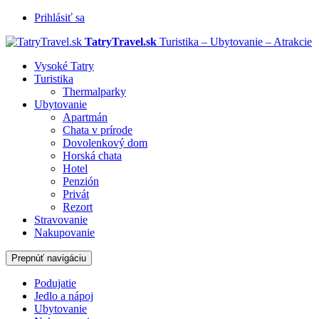
Prihlásiť sa
TatryTravel.sk
Turistika – Ubytovanie – Atrakcie
Vysoké Tatry
Turistika
Thermalparky
Ubytovanie
Apartmán
Chata v prírode
Dovolenkový dom
Horská chata
Hotel
Penzión
Privát
Rezort
Stravovanie
Nakupovanie
Prepnúť navigáciu
Podujatie
Jedlo a nápoj
Ubytovanie