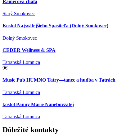
Rainerova chata
Starý Smokovec
Kostol Najsvätejšieho Spasiteľa (Dolný Smokovec)
Dolný Smokovec
CEDER Wellness & SPA
Tatranská Lomnica
9€
Music Pub HUMNO Tatry—tanec a hudba v Tatrách
Tatranská Lomnica
kostol Panny Márie Nanebovzatej
Tatranská Lomnica
Dôležité
kontakty