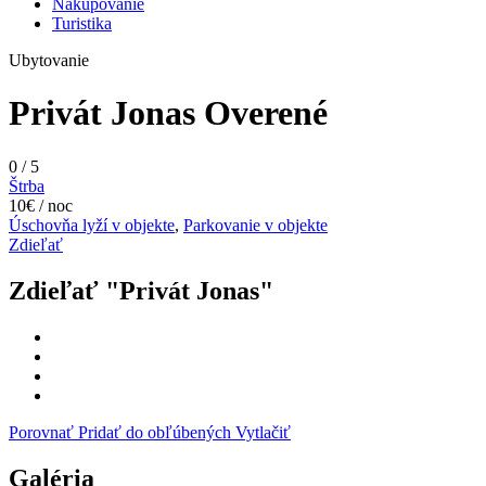
Nakupovanie
Turistika
Ubytovanie
Privát Jonas
Overené
0
/
5
Štrba
10€ / noc
Úschovňa lyží v objekte
,
Parkovanie v objekte
Zdieľať
Zdieľať "Privát Jonas"
Porovnať
Pridať do obľúbených
Vytlačiť
Galéria