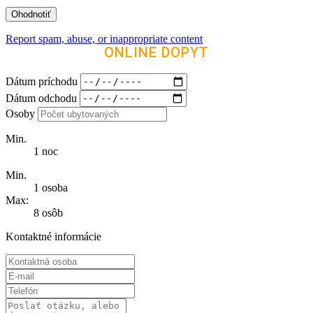
Report spam, abuse, or inappropriate content
ONLINE DOPYT
Dátum príchodu
Dátum odchodu
Osoby
Min.
1 noc
Min.
1 osoba
Max:
8 osôb
Kontaktné informácie