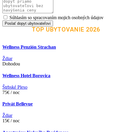
Súhlasím so spracovaním mojich osobných údajov
Poslať dopyt ubytovateľovi
TOP UBYTOVANIE 2026
Wellness Penzión Strachan
Ždiar
Dohodou
Wellness Hotel Borovica
Štrbské Pleso
75€ / noc
Privát Bellevue
Ždiar
15€ / noc